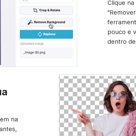
Clique na
"Remover 
ferrament
pouco e 
dentro de
ua
gem na
lantes,