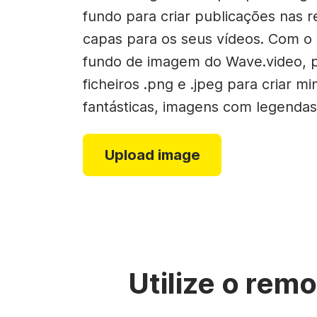
Criador de colag
fundo para criar publicações nas r
Criador de GIFs
capas para os seus vídeos. Com o
See all →
fundo de imagem do Wave.video, p
See all →
ficheiros .png e .jpeg para criar mi
fantásticas, imagens com legendas 
Upload image
Utilize o rem