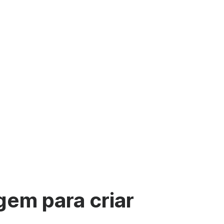
ídeo
s para o YouTube
Leitor de vídeo com marca
onteúdos
 memes
Enviar vídeo por correio eletrónic
See all →
gem para criar