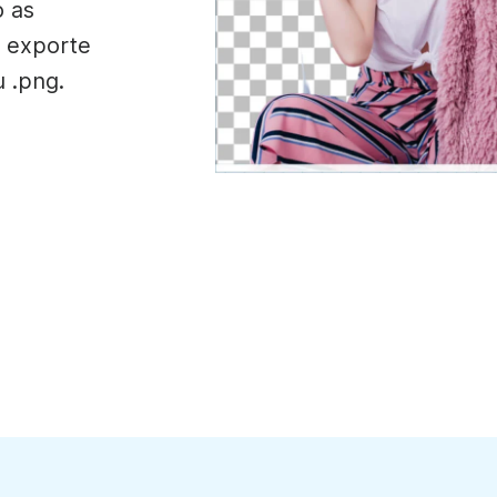
o as
, exporte
 .png.