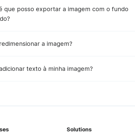
 que posso exportar a imagem com o fundo
do?
redimensionar a imagem?
edimensionador de formatos do Wave.video
adicionar texto à minha imagem?
O editor de texto do Wave.video, rico em funcionalidade
ses
Solutions