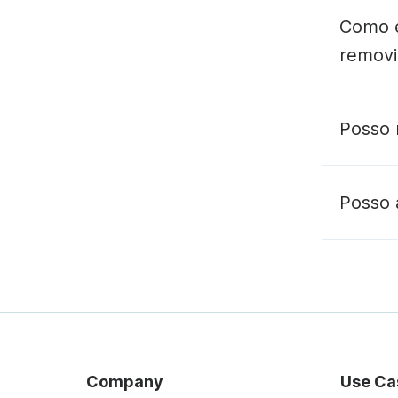
Como é
removi
Posso 
r
Posso 
Company
Use Ca