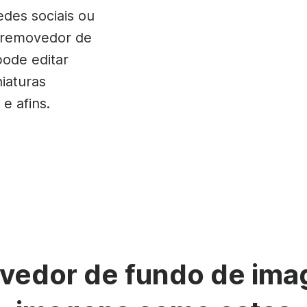
ens de vídeo
Texto animado
Fotograma de v
Criar vídeo
Locução de vídeo
edes sociais ou
Calendário de c
Criador de
Legendagem
 removedor de
See all →
See all →
ode editar
See all →
See all →
niaturas
e afins.
ovedor de fundo de ima