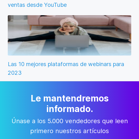
ventas desde YouTube
Las 10 mejores plataformas de webinars para
2023
Le mantendremos
informado.
Únase a los 5.000 vendedores que leen
primero nuestros artículos