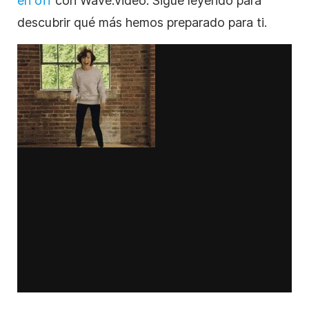
en off
con Wave.video. Sigue leyendo para
descubrir qué más hemos preparado para ti.