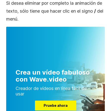
Si desea eliminar por completo la
animación de
texto, sólo tiene que hacer clic en el signo
/
del
menú.
Crea un vídeo fabuloso
con Wave.video
Creador de vídeos en línea fácil de
usar
Pruebe ahora