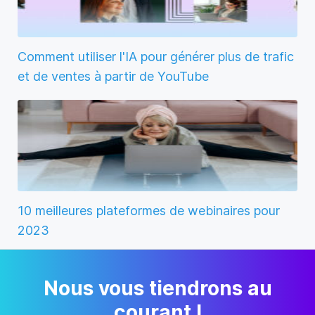
Comment utiliser l'IA pour générer plus de trafic
et de ventes à partir de YouTube
10 meilleures plateformes de webinaires pour
2023
Nous vous tiendrons au
courant !