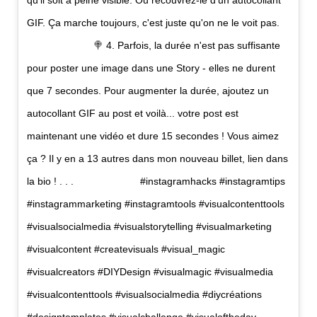
GIF. Ça marche toujours, c'est juste qu'on ne le voit pas.
⠀⠀⠀⠀⠀⠀⠀⠀⠀ 🍭 4. Parfois, la durée n'est pas suffisante
pour poster une image dans une Story - elles ne durent
que 7 secondes. Pour augmenter la durée, ajoutez un
autocollant GIF au post et voilà... votre post est
maintenant une vidéo et dure 15 secondes ! Vous aimez
ça ? Il y en a 13 autres dans mon nouveau billet, lien dans
la bio ! . . .⠀⠀⠀⠀⠀⠀⠀⠀⠀ #instagramhacks #instagramtips
#instagrammarketing #instagramtools #visualcontenttools
#visualsocialmedia #visualstorytelling #visualmarketing
#visualcontent #createvisuals #visual_magic
#visualcreators #DIYDesign #visualmagic #visualmedia
#visualcontenttools #visualsocialmedia #diycréations
#designtemplates #visualchallenge #visualoftheday