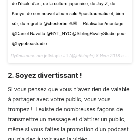
de l'école d'art, de la culture japonaise, de Jay-Z, de
Kanye, de son nouvel album solo #posttraumatic et, bien
sûr, du regretté @chesterbe 🙏🏽. -
Réalisation/montage
:
@Daniel.Navetta @BYT_NYC @SiblingRivalryStudio pour
@hypebeastradio
Публикация от
jeffstaple #
(@jeffstaple)
8 Июл 2018 в 2:04 PDT
2. Soyez divertissant !
Si vous pensez que vous n'avez rien de valable
à partager avec votre public, vous vous
trompez ! Il existe de nombreuses façons de
transmettre un message et d'attirer un public,
même si vous faites la promotion d'un podcast
qui n'a rien à voir avec la
vidéo
.