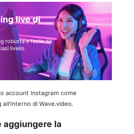
ng live di
g robusta e facile da
asi livello.
tro account Instagram come
 all'interno di Wave.video.
e aggiungere la