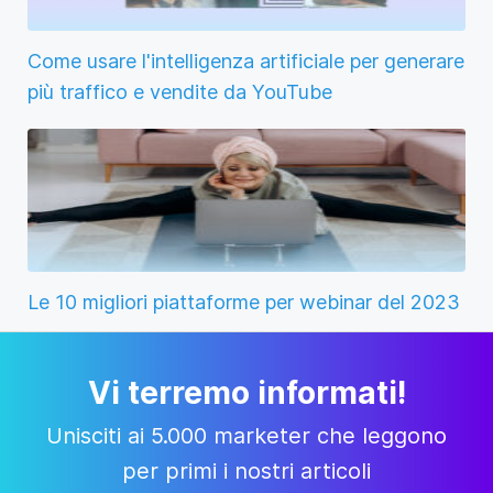
Come usare l'intelligenza artificiale per generare
più traffico e vendite da YouTube
Le 10 migliori piattaforme per webinar del 2023
Vi terremo informati!
Unisciti ai 5.000 marketer che leggono
per primi i nostri articoli