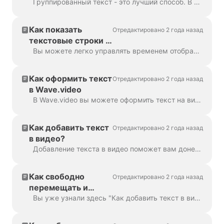
группами
Группированный текст - это лучший способ. В 99% случаев с его помощью можно сделать все, что нужно. Однако иногда вам может понадобиться создать одну или две...
Как показать
Отредактировано 2 года назад
текстовые строки с
разным временем
Вы можете легко управлять временем отображения текста на экране с помощью функции задержки текста. Чтобы использовать ее, убедитесь, что текст имеет несколько строк в си...
Как оформить текст
Отредактировано 2 года назад
в Wave.video
В Wave.video вы можете оформить текст на видео так, как вам нужно. Вот какие возможности редактирования у вас есть: Изменить шрифт Изменить текст ко...
Как добавить текст
Отредактировано 2 года назад
в видео?
Добавление текста в видео поможет вам донести свою мысль до зрителя, даже если он смотрит видео с выключенным звуком. В Wave.video вы можете сделать это просто ...
Как свободно
Отредактировано 2 года назад
перемещать и
вращать текст по
Вы уже узнали здесь "Как добавить текст в видео". Здесь мы поговорим о перемещении двух или более блоков текста по видео в Wave.video...
видео