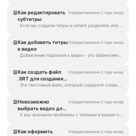
Как редактировать
Отредактировано 2 года назад
субтитры
Если вы создали титры и хотите разделить или объединить их, воспользуйтесь функцией "Разделить титры" или клавишами Enter и Backspace. Используя эти оп...
Как добавить титры
Отредактировано 2 года назад
к видео
Добавление подписей к видео - это эффективный способ привлечь больше зрителей и повысить вовлеченность в ваш контент. С помощью Wave.video вы можете легко добавить автоматические ка...
Как создать файл
Отредактировано 2 года назад
.SRT для создания
титров
Это текстовый файл, который содержит слова и фразы, произнесенные в видео. Такие файлы можно использовать вместе с видеофайлами или онлайн-видеоплеерами, чтобы пров...
Невозможно
Отредактировано 2 года назад
выбрать видео для
субтитров
У вас возникли проблемы с титрами в вашем проекте? Давайте разберемся с этим! Прежде всего, давайте убедимся, что ваше видео загружено полностью ...
Как оформить
Отредактировано 2 года назад