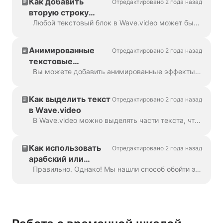
Как добавить
Отредактировано 2 года назад
вторую строку
текста в видео?
Любой текстовый блок в Wave.video может быть разделен на несколько строк с разным размером, цветом и оформлением. Чтобы добавить строку, выделите текст. Если вы ...
Анимированные
Отредактировано 2 года назад
текстовые
эффекты
Вы можете добавить анимированные эффекты к текстовым сообщениям в вашем видео, чтобы сделать их более интересными и привлекательными. После того как вы добавили текст в видео, ...
Как выделить текст
Отредактировано 2 года назад
в Wave.video
В Wave.video можно выделять части текста, чтобы они выделялись на фоне остального сообщения. Чтобы выделить часть текста, выберите...
Как использовать
Отредактировано 2 года назад
арабский или
нелатинский текст в
Правильно. Однако! Мы нашли способ обойти это, благодаря креативному пользователю и нашей службе поддержки. Все, что вам нужно сделать, это создать векторный файл/ima...
Wave.video