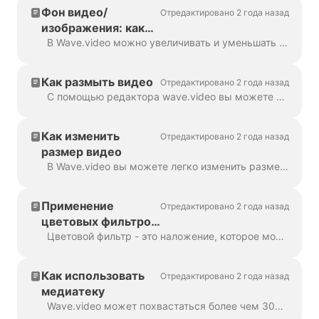
Фон видео/
Отредактировано 2 года назад
изображения: как
увеличить или
В Wave.video можно увеличивать и уменьшать масштаб видео или изображения. Чтобы увеличить/уменьшить масштаб, перейдите на шаг "Редактирование" и переключитесь на вкладку "Видео/Изображение" (нажмите...
уменьшить масштаб
Как размыть видео
Отредактировано 2 года назад
С помощью редактора wave.video вы можете легко размыть или пикселизировать любой объект или текст в видео. Сначала откройте редактор и выберите "Наложения и стикеры", затем ...
Как изменить
Отредактировано 2 года назад
размер видео
В Wave.video вы можете легко изменить размер видео в соответствии с различными соотношениями сторон. В редакторе на шаге "Изменение размера видео" вы можете выбрать новый формат для...
Применение
Отредактировано 2 года назад
цветовых фильтров
к видео
Цветовой фильтр - это наложение, которое можно добавить к видео. Он полезен, когда вы хотите придать видео единообразный фирменный вид и сделать его...
Как использовать
Отредактировано 2 года назад
медиатеку
Wave.video может похвастаться более чем 300 миллионами стоковых видеоклипов и изображений, но есть также ряд функций, которые наши пользователи и сотрудники полюбили...