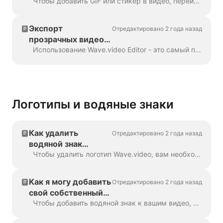
Чтобы добавить GIF или стикер в видео, перейдите к шагу "Наложения и стикеры" в меню с левой стороны. Вы увидите все возможные...
Экспорт
Отредактировано 2 года назад
прозрачных видео и
gif в Wave.video
Использование Wave.video Editor - это самый простой способ создания или настройки фирменных или прозрачных элементов для вашего видео, пользовательских наложений, низких третьих или видео ...
Логотипы и водяные знаки
Как удалить
Отредактировано 2 года назад
водяной знак
Wave.video?
Чтобы удалить логотип Wave.video, вам необходимо иметь один из наших тарифных планов. Все планы вы можете посмотреть здесь . В разделе "Мои проекты" нажмите на три точки, чтобы открыть Play...
Как я могу добавить
Отредактировано 2 года назад
свой собственный
водяной знак к
Чтобы добавить водяной знак к вашим видео, перейдите на шаг "Водяной знак" и загрузите изображение, которое вы хотите отобразить в качестве водяного знака. Как только вы...
моим видео?