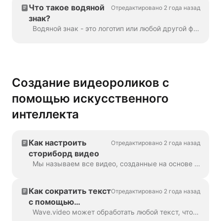
Что такое водяной
Отредактировано 2 года назад
знак?
Водяной знак - это логотип или любой другой фирменный знак, который отображается на протяжении всего видео. С помощью водяного знака вы можете брендировать свои видео...
Создание видеороликов с
помощью искусственного
интеллекта
Как настроить
Отредактировано 2 года назад
сториборд видео
Мы называем все видео, созданные на основе текста или записи в блоге, "раскадровкой видео", потому что в них есть сценарий, связанный с конкретными сценами видео. ...
Как сократить текст
Отредактировано 2 года назад
с помощью
искусственного
Wave.video может обработать любой текст, чтобы сделать видео, которое объяснит, о чем шла речь. Вы можете установить желаемую продолжительность и настроить автоматически генерируемый...