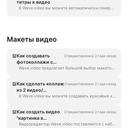
титры к видео
В Wave.video вы можете автоматически генерировать титры для своих видео или загружать файлы .srt или .vtt. После добавления титров к видео вы можете стилизовать...
Макеты видео
Как создавать
Отредактировано 2 года назад
фотоколлажи с
помощью
Wave.video предлагает большой выбор макетов - коллекцию рамок, масок и сеток, - которые позволяют объединить несколько изображений в рамках одной сцены...
Wave.video
Как сделать коллаж
Отредактировано 2 года назад
из 2 видео/
изображений
В Wave.video вы можете создавать красивые коллажи из видео и изображений с помощью макетов. Макеты представляют собой набор различных сеток и масок, которые...
Как создать видео
Отредактировано 2 года назад
"картинка в
картинке"
Видеоредактор Wave.video поставляется с набором макетов, которые позволяют объединить несколько видеоклипов или изображений. Если вы хотите создать видео "картинка в картинке",...