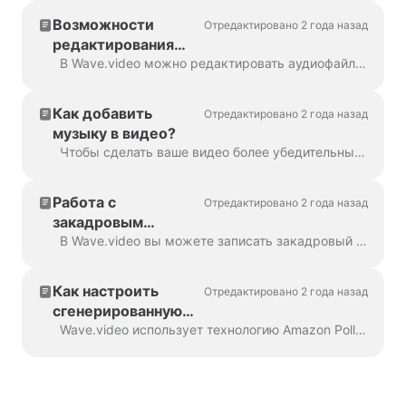
Возможности
Отредактировано 2 года назад
редактирования
аудио
В Wave.video можно редактировать аудиофайл. Вот доступные варианты редактирования: Обрезать аудиофайл Изменить его громкость Добавить эффект затухания...
Как добавить
Отредактировано 2 года назад
музыку в видео?
Чтобы сделать ваше видео более убедительным, неплохо добавить к нему звуковую дорожку. Чтобы добавить музыку или любой другой звук, нажмите на звуковую дорожку на временной шкале ...
Работа с
Отредактировано 2 года назад
закадровым
голосом
В Wave.video вы можете записать закадровый голос прямо в редакторе при создании видео. Щелкните на звуковой дорожке и выберите Запись голоса: Voiceover 7...
Как настроить
Отредактировано 2 года назад
сгенерированную
речь с помощью
Wave.video использует технологию Amazon Polly для генерации аудиодорожек из текста. Иногда результат по умолчанию не является безупречным, и вы можете захотеть настроить...
тегов SSML