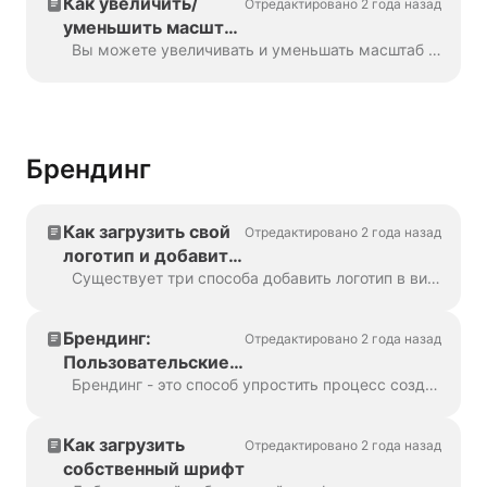
Как увеличить/
Отредактировано 2 года назад
уменьшить масштаб
временной шкалы в
Вы можете увеличивать и уменьшать масштаб временной шкалы в Wave.video, чтобы сделать процесс редактирования более удобным и точным. Эту функцию можно найти под ти...
Wave.video
Брендинг
Как загрузить свой
Отредактировано 2 года назад
логотип и добавить
его в видео
Существует три способа добавить логотип в видео! Давайте рассмотрим каждый способ и разберемся в его плюсах и минусах! Если вы планируете использовать логотип действительно ...
Брендинг:
Отредактировано 2 года назад
Пользовательские
шрифты, логотипы,
Брендинг - это способ упростить процесс создания брендированных видео, причем с максимальной эффективностью. Он дает вам возможность использовать несколько "брендов...
цветовые схемы
Как загрузить
Отредактировано 2 года назад
собственный шрифт