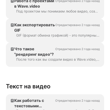
Работа с проектами
Отредактировано 2 года назад
в Wave.video
Под проектом мы понимаем любое видео, созданное в Wave.video. Вот как можно создать новый проект. Вы можете выбрать и настроить шаблон видео на странице...
Как экспортировать
Отредактировано 2 года назад
GIF
GIF (формат обмена графикой) - это популярный формат, используемый с конца 1980-х годов для обмена изображениями и короткими анимациями. GIF может хранить только 256 цветов, что...
Что такое
Отредактировано 2 года назад
"рендеринг видео"?
После того как вы создали видео в Wave.video, вам нужно его рендерить, чтобы иметь возможность поделиться им в социальных сетях или загрузить его непосредственно на свой комп...
Текст на видео
Как работать с
Отредактировано 2 года назад
текстовыми