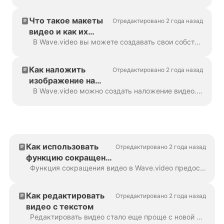
Что такое макеты
Отредактировано 2 года назад
видео и как их
настроить
В Wave.video вы можете создавать свои собственные видеоколлажи с помощью удобной функции - видео-макетов. Макет видео - это способ отображения визуальных элеме...
Как наложить
Отредактировано 2 года назад
изображение на
видео
В Wave.video можно создать наложение видео. Вот как это сделать. Наложение видео - это изображение или видео, которое можно добавить в видео (или, что еще лучше,...
Как использовать
Отредактировано 2 года назад
функцию сокращения
видео
Функция сокращения видео в Wave.video предоставляет два универсальных варианта: сокращение всего видео до более краткой версии или создание нескольких ва...
Как редактировать
Отредактировано 2 года назад
видео с текстом
Редактировать видео стало еще проще с новой функцией Wave.video: Редактирование видео с текстом. В этом руководстве вы узнаете, как использовать эту функцию для потокового...