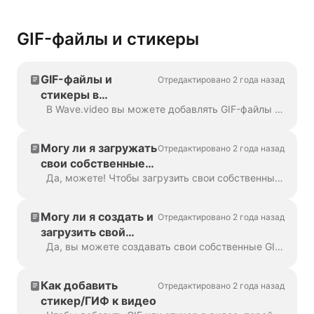
GIF-файлы и стикеры
GIF-файлы и
Отредактировано 2 года назад
стикеры в
Wave.video: обзор
В Wave.video вы можете добавлять GIF-файлы и стикеры к своим видео. Таким образом, вы можете сделать их более увлекательными, индивидуальными и привлекательными для вашей аудитории. P...
Могу ли я загружать
Отредактировано 2 года назад
свои собственные
графические
Да, можете! Чтобы загрузить свои собственные стикеры, перейдите на шаг "Наложения и стикеры" в левом меню и нажмите на вкладку "Медиа" -> "Загрузка" Вы можете а...
изображения, gif-
файлы или стикеры
Могу ли я создать и
Отредактировано 2 года назад
в Wave.video?
загрузить свой
собственный GIF?
Да, вы можете создавать свои собственные GIF-файлы и загружать их на Wave.video. Вот полезная статья о том, как создавать собственные GIF-файлы. Как только ваш GIF будет прочитан...
Как добавить
Отредактировано 2 года назад
стикер/ГИФ к видео