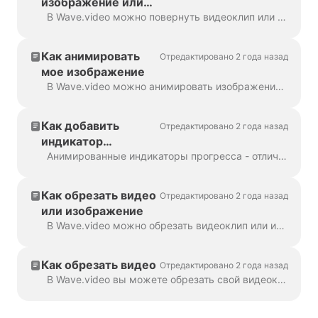
изображение или
видео
В Wave.video можно повернуть видеоклип или изображение. Чтобы повернуть видеоклип/изображение, перейдите на шаг "Редактировать" и выберите ...
Как анимировать
Отредактировано 2 года назад
мое изображение
В Wave.video можно анимировать изображение, которое используется в качестве фона. Это придаст вашим видео свежий и более привлекательный вид. Чтобы анимировать фоновое изображение...
Как добавить
Отредактировано 2 года назад
индикатор
выполнения в видео
Анимированные индикаторы прогресса - отличный способ удержать внимание зрителей и увеличить время просмотра видео. Узнайте, как добавить динамическую полосу прогресса в...
с помощью
Wave.video
Как обрезать видео
Отредактировано 2 года назад
или изображение
В Wave.video можно обрезать видеоклип или изображение. Эта функция работает для видеоклипов/изображений, которые вы загружаете в программу создания видео, а также для тех, которые вы выбираете...
Как обрезать видео
Отредактировано 2 года назад
В Wave.video вы можете обрезать свой видеоклип. Эта функция работает как для ваших собственных видеоклипов, загруженных в программу создания видео, так и для тех, которые вы выб...