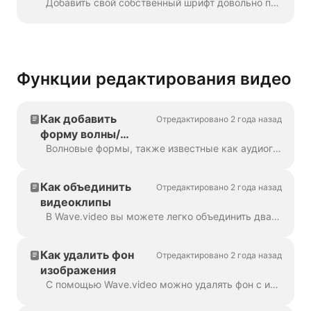
Добавить свой собственный шрифт довольно просто. Первый способ сделать это - воспользоваться менеджером брендов. В любом проекте нажмите кнопку "Управление брендами", она находится в верхней ...
Функции редактирования видео
Как добавить
Отредактировано 2 года назад
форму волны/
аудиограмму в
Волновые формы, также известные как аудиограммы или визуальные звуковые волны, представляют собой анимацию, которая визуализирует звук вашего видео. Создайте форму волны для вашего подкаста...
видео с помощью
Wave.video
Как объединить
Отредактировано 2 года назад
видеоклипы
В Wave.video вы можете легко объединить два или более видеоклипов или изображений, чтобы создать более длинное видео. Для этого перейдите на страницу https://wave.video/ru/ и нажмите...
Как удалить фон
Отредактировано 2 года назад
изображения
С помощью Wave.video можно удалять фон с изображений, загружаемых в медиатеку. Это очень удобно, когда вы хотите создать видеоролик,...