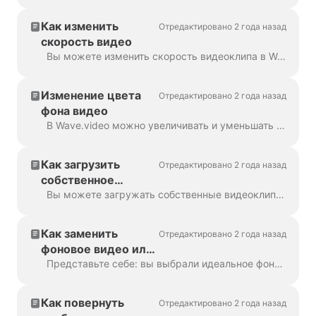
Как изменить
Отредактировано 2 года назад
скорость видео
Вы можете изменить скорость видеоклипа в Wave.video. Для этого перейдите на шаг "Редактировать" и выберите нужную скорость. По умолчанию скорость видео составляет ...
Изменение цвета
Отредактировано 2 года назад
фона видео
В Wave.video можно увеличивать и уменьшать масштаб видеоклипа или изображения. При уменьшении масштаба видеопроизводитель автоматически добавит обычный фон, чтобы заполнить ...
Как загрузить
Отредактировано 2 года назад
собственное
изображение или
Вы можете загружать собственные видеоклипы и изображения в Wave.video и создавать из них видео. Вы можете смешивать и сочетать собственные медиафайлы с теми, которые...
видео
Как заменить
Отредактировано 2 года назад
фоновое видео или
изображение
Представьте себе: вы выбрали идеальное фоновое видео или изображение в Wave.video, добавили к нему свой текст и логотип... а затем поняли, что хотите изменить медиа...
Как повернуть
Отредактировано 2 года назад