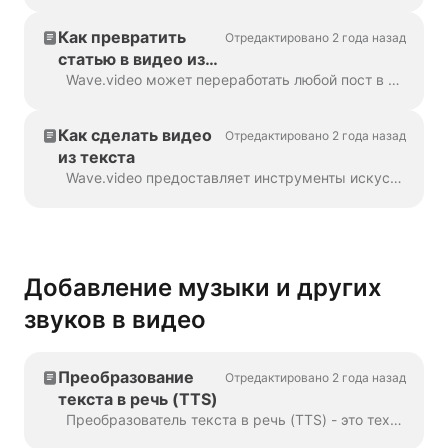
интеллекта и
сделать видео
Как превратить
Отредактировано 2 года назад
статью в видео из
URL-адреса
Wave.video может переработать любой пост в блоге или статью в короткое видео, которое вкратце расскажет, о чем был текст. Мы используем алгоритмы искусственного интеллекта для извлечения мо...
Как сделать видео
Отредактировано 2 года назад
из текста
Wave.video предоставляет инструменты искусственного интеллекта для автоматического создания видео из текста. Wave подберет для вас подходящие стоковые видео и музыку. Текст будет в...
Добавление музыки и других
звуков в видео
Преобразование
Отредактировано 2 года назад
текста в речь (TTS)
Преобразователь текста в речь (TTS) - это технология, которая расшифровывает цифровой текст и синтезирует из него речь с помощью искусственного голоса. Когда речь идет...