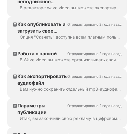
неподвижное
изображение
В редакторе wave.video вы можете экспортировать любой кадр в формат JPG, PNG или GIF. Только PNG и GIF поддерживают прозрачность. Как начать? Во-первых, найдите кадр ...
Как опубликовать и
Отредактировано 2 года назад
загрузить свое
видео
Опция "Скачать" доступна всем платным пользователям wave.video. Для того чтобы загрузить свое видео, вам нужно выполнить 2 простых шага: Вариант A: Шаг ...
Работа с папкой
Отредактировано 2 года назад
В Wave.video вы можете организовывать свои проекты в папки. Так удобнее осуществлять поиск по проектам. Для того чтобы создать новую ф...
Как экспортировать
Отредактировано 2 года назад
аудиофайл
Вам нужно сохранить отдельный mp3-аудиофайл из видео для подкаста или просто использовать его в качестве закадрового голоса? Это легко с помощью wave.video! Сначала...
Параметры
Отредактировано 2 года назад
публикации
Итак, вы закончили свою рекламу в цифровом маркетинге и готовы поделиться ею с миром. Что теперь? Пора публиковать! В курсе Wave.video...