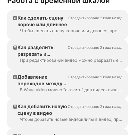
Работа с временной шкалой
Как сделать сцену
Отредактировано 2 года назад
короче или длиннее
Чтобы сделать сцену короче или длиннее, просто перетащите кадр по временной шкале, как показано здесь: Если ваша сцена - видео, обратите внимание, что справа вы...
Как разделить,
Отредактировано 2 года назад
разрезать и
обрезать видео или
При редактировании видео можно разрезать его на любое количество частей простым щелчком на временной шкале и нажатием на значок ножниц. Вы можете вставить...
видеосцену
Добавление
Отредактировано 2 года назад
переходов между
двумя сценами
В Wave.video можно "склеить" два видеоклипа, добавив переходы между двумя сценами. Переход - это техника видеомонтажа, которая позволяет...
Как добавить новую
Отредактировано 2 года назад
сцену в видео
Чтобы добавить новые видеоклипы в видео, просто нажмите на значок "Плюс" на временной шкале. Это покажет вам все возможности. Чтобы удалить сцену, нажмите на значок "Плюс" на временной шкале.