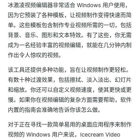
冰激凌视频编辑器非常适合 Windows 用户使用，
因为它预装了各种模板，让视频制作变得快速而简
单。这些模板包含制作专业视频所需的一切，包括
背景、音乐、图形和文本特效。有了这些，你无需
成为一名经验丰富的视频编辑，就能在几分钟内制
作出令人惊叹的视频。
该工具还提供多种功能，旨在让视频制作更轻松。
有数十种过渡效果，包括擦拭、淡入淡出、幻灯片
和缩放。你还可以自定义视频速度，使其更快或更
慢。如果你在视频编辑的复杂方面需要帮助，软件
内置的指南会准确地告诉你该怎么做。
对于正在寻找一款简单易用的桌面应用程序来制作
视频的 Windows 用户来说，Icecream Video