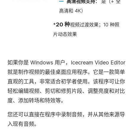
高清视频支持：
是（+ 全
高清和 4K）
20 种
*
视频过渡效果；10 种照
片动态效果
如果你是 Windows 用户，Icecream Video Editor
就是制作视频的最佳桌面应用程序。它是一款简单
直观的工具，非常适合初学者使用。该程序可让你
轻松编辑视频、剪切和修剪片段、调整亮度和对比
度、添加转场和特效等。
您还可以直接在程序中录制音频，并从其他来源导
入现有音频。