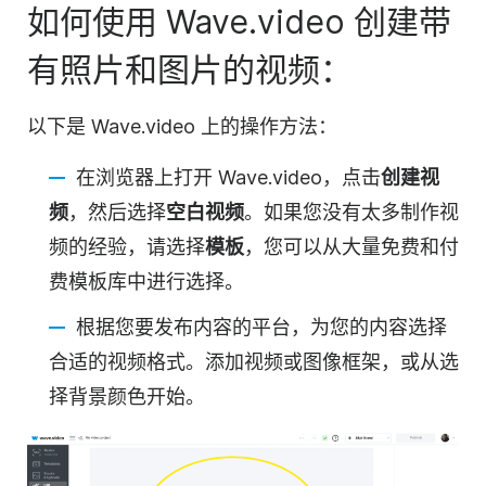
如何使用 Wave.video 创建带
有照片和图片的视频：
以下是 Wave.video 上的操作方法：
在浏览器上打开 Wave.video，点击
创建视
频
，然后选择
空白视频
。如果您没有太多制作视
频的经验，请选择
模板
，您可以从大量免费和付
费模板库中进行选择。
根据您要发布内容的平台，为您的内容选择
合适的视频格式。添加视频或图像框架，或从选
择背景颜色开始。