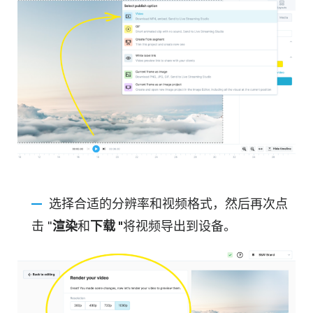
选择合适的分辨率和视频格式，然后再次点
击 "
渲染
和
下载 "
将视频导出到设备。