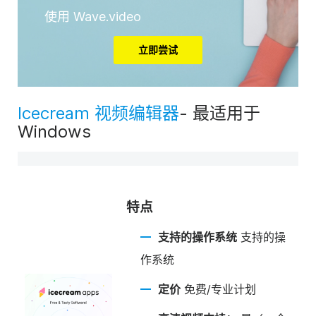
使用 Wave.video
立即尝试
Icecream 视频编辑器
- 最适用于
Windows
特点
支持的操作系统
支持的操
作系统
定价
免费/专业计划