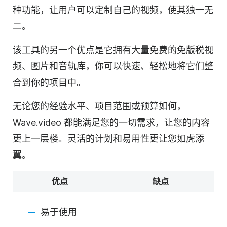
种功能，让用户可以定制自己的视频，使其独一无
二。
该工具的另一个优点是它拥有大量免费的免版税视
频、图片和音轨库，你可以快速、轻松地将它们整
合到你的项目中。
无论您的经验水平、项目范围或预算如何，
Wave.video 都能满足您的一切需求，让您的内容
更上一层楼。灵活的计划和易用性更让您如虎添
翼。
优点
缺点
易于使用