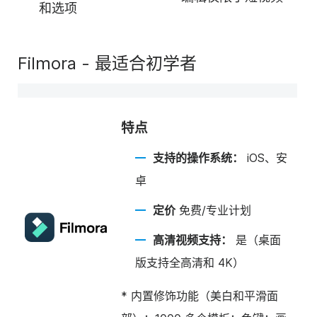
和选项
Filmora - 最适合初学者
特点
支持的操作系统：
iOS、安
卓
定价
免费/专业计划
高清视频支持：
是（桌面
版支持全高清和 4K）
* 内置修饰功能（美白和平滑面