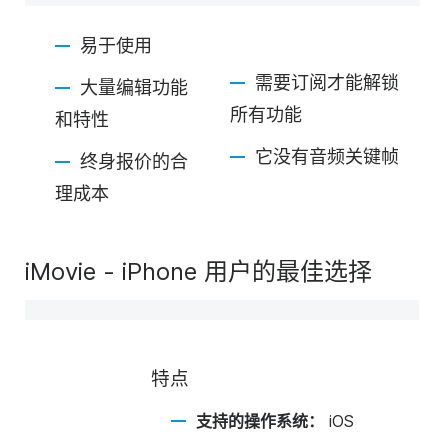
易于使用
需要订阅才能解锁
大量编辑功能
所有功能
和特性
它没有音频关键帧
终身报价的合
理成本
iMovie - iPhone 用户的最佳选择
特点
支持的操作系统：
iOS