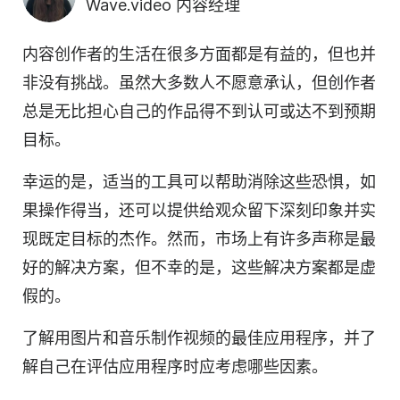
Wave.video 内容经理
内容创作者的生活在很多方面都是有益的，但也并
非没有挑战。虽然大多数人不愿意承认，但创作者
总是无比担心自己的作品得不到认可或达不到预期
目标。
幸运的是，适当的工具可以帮助消除这些恐惧，如
果操作得当，还可以提供给观众留下深刻印象并实
现既定目标的杰作。然而，市场上有许多声称是最
好的解决方案，但不幸的是，这些解决方案都是虚
假的。
了解用图片和音乐制作视频的最佳应用程序，并了
解自己在评估应用程序时应考虑哪些因素。