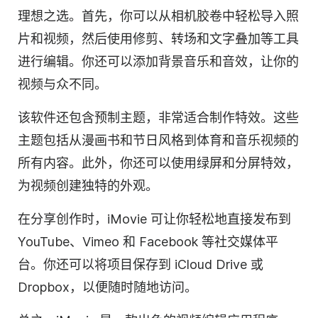
理想之选。首先，你可以从相机胶卷中轻松导入照
片和视频，然后使用修剪、转场和文字叠加等工具
进行编辑。你还可以添加背景音乐和音效，让你的
视频与众不同。
该软件还包含预制主题，非常适合制作特效。这些
主题包括从漫画书和节日风格到体育和音乐视频的
所有内容。此外，你还可以使用绿屏和分屏特效，
为视频创建独特的外观。
在分享创作时，iMovie 可让你轻松地直接发布到
YouTube、Vimeo 和 Facebook 等社交媒体平
台。你还可以将项目保存到 iCloud Drive 或
Dropbox，以便随时随地访问。