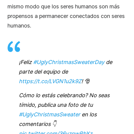
mismo modo que los seres humanos son más
propensos a permanecer conectados con seres
humanos.
¡Feliz
#UglyChristmasSweaterDay
de
parte del equipo de
https://t.co/LVGN1u2k9Z
! 🎅
Cómo lo estás celebrando? No seas
tímido, publica una foto de tu
#UglyChristmasSweater
en los
comentarios 👇
pic.twitter.com/36vzpwRbXz