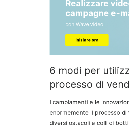
Realizzare vide
campagne e-ma
con Wave.video
Iniziare ora
6 modi per utilizz
processo di vend
I cambiamenti e le innovazio
enormemente il processo di 
diversi ostacoli e colli di bot