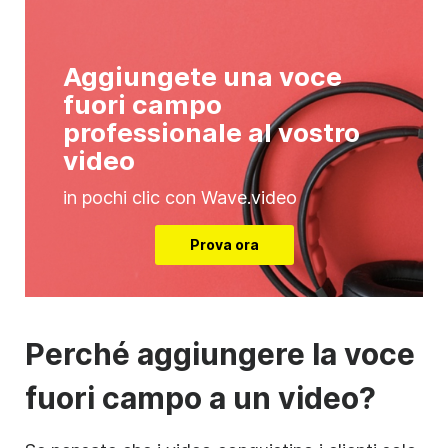
Aggiungete una voce
fuori campo
professionale al vostro
video
in pochi clic con Wave.video
Prova ora
Perché aggiungere la voce
fuori campo a un video?