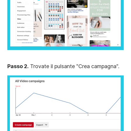
Passo 2.
Trovate il pulsante "Crea campagna".