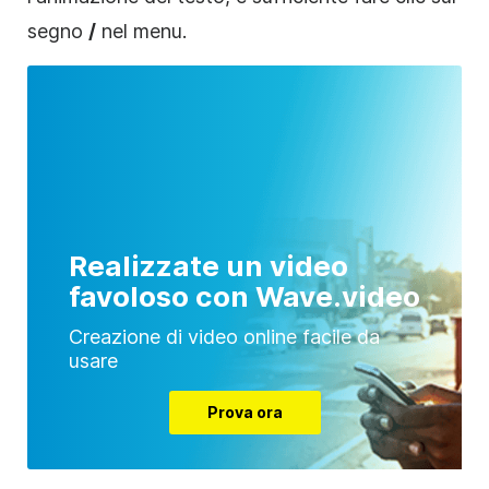
segno
/
nel menu.
Realizzate un video
favoloso con Wave.video
Creazione di video online facile da
usare
Prova ora