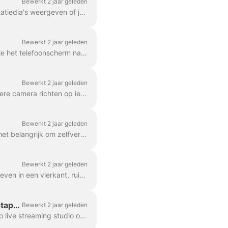
Bewerkt 2 jaar geleden
U en uw gasten kunnen schermen delen tijdens de livestream. Je kunt bijvoorbeeld presentatiedia's weergeven of je product in realtime laten zien....
Bewerkt 2 jaar geleden
Met Wave.video kunt u uw iPhone-scherm delen en uitzenden naar uw publiek. Eerst moet je het telefoonscherm naar je Mac casten. Je kunt ...
Bewerkt 2 jaar geleden
Inderdaad, waarom? Misschien heb je een andere spreker bij je, of misschien wil je een andere camera richten op iets wat je doet? Koken? Of misschien het uitpakken van een n...
Bewerkt 2 jaar geleden
Soms vinden mensen zichzelf er beter uitzien in hun gespiegelde versie. Voor streamers is het belangrijk om zelfverzekerd te zijn op de camera en te genieten van de foto's...
Bewerkt 2 jaar geleden
In Wave.video studio kun je je uitleven met verschillende lay-outs. Je kunt je camera vormgeven in een vierkant, ruit, cirkel, enz. Bovendien kunt u ...
Zo gebruikt u StreamDeck met de livestreamingstudio van Wave.video: Een stap-voor-stap handleiding.
Bewerkt 2 jaar geleden
StreamDeck is een krachtige tool die kan worden gebruikt in combinatie met de Wave.video live streaming studio om uw live streaming workflow te stroomlijnen. D...