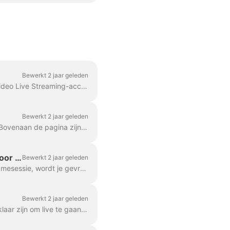
Bewerkt 2 jaar geleden
Welkom bij Wave.video Live Streaming! Volg deze stapsgewijze handleiding om uw Wave.video Live Streaming-account in te stellen en te streamen naar meerdere platfor...
Bewerkt 2 jaar geleden
Wanneer u het Wave.video-account opent, gaat u naar de sectie Mijn streams & opnames. Bovenaan de pagina zijn er vier secties: Aankomend, In progr...
Livestreamingapparatuur: zo stel je je camera, microfoon en koptelefoon in voor een uitzending
Bewerkt 2 jaar geleden
Wanneer je een nieuwe livestream/opnamesessie start of meedoet aan een livestream/opnamesessie, wordt je gevraagd om je apparatuur in te stellen: camera, microfoon en speakers. Als je...
Bewerkt 2 jaar geleden
Zowel livestream newbies als ervaren streamers kunnen van tijd tot tijd onzeker zijn als ze klaar zijn om live te gaan. Het testen van de vaardigheden is echt...