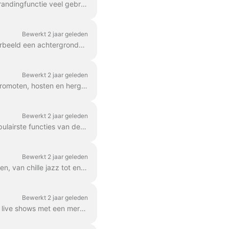
Gedurende de hele videobewerkingservaring/samenwerking hebben onze gebruikers de brandingfunctie veel gebruikt. Branding omvat unieke lettertypen, aangepaste velden, een ...
Bewerkt 2 jaar geleden
Wave.video Live Studio biedt een heleboel functies voor visuele aanpassing. Je kunt bijvoorbeeld een achtergrondafbeelding instellen om je stream aantrekkelijker te maken.
Bewerkt 2 jaar geleden
Met Wave.video kunt u verschillende middelen maken om livevideo's efficiënt te plannen, promoten, hosten en hergebruiken. Een videominiatuur is een essentieel ...
Bewerkt 2 jaar geleden
Video's brandmerken met speciale tekststijlen en aanpasbare onderdelen is een van de populairste functies van de bewerkingstool Wave.video. Als ...
Bewerkt 2 jaar geleden
Met Wave.video Streaming kun je eenvoudig achtergrondmuziek aan je livestream toevoegen, van chille jazz tot energieke elektronische muziek. Binnenin de stream...
Bewerkt 2 jaar geleden
Wave.video ondersteunt live streamers en biedt hen alles wat nodig is om gedenkwaardige live shows met een merknaam te geven. Met de editor van Wave.video kunt u ...