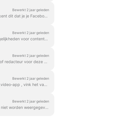
Bewerkt 2 jaar geleden
Op 22 april 2024 heeft Facebook alle apps van derden in groepen verwijderd. Helaas betekent dit dat je je Facebook-groep niet kunt toevoegen als een desti...
Bewerkt 2 jaar geleden
YouTube is een van de populairste bestemmingen voor streams; daarom biedt het veel mogelijkheden voor contentmakers en livestreamers om ...
Bewerkt 2 jaar geleden
Om een Facebook-pagina aan te sluiten als livestreambestemming, moet je een beheerder of redacteur voor deze pagina zijn. Om er zeker van te zijn dat je de benodigde ri...
Bewerkt 2 jaar geleden
1. Log in op uw Facebook-profiel en ga naar de pagina Zakelijke integraties. Zoek de Wave.video-app , vink het vakje aan de rechterkant aan en klik op de...
Bewerkt 2 jaar geleden
Als u streamt naar uw Facebook-profiel, kan het u opvallen dat de opmerkingen van kijkers niet worden weergegeven op de Wave.video Live Chat . Dit gebeurt omdat Face...