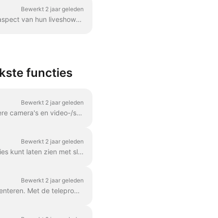
Bewerkt 2 jaar geleden
Wave.video biedt livestreamers prachtige sets vooraf ontworpen sjablonen om het visuele aspect van hun liveshows te verbeteren. Elke stijl bestaat uit essen...
kste functies
Bewerkt 2 jaar geleden
Met Wave.video kun je meerdere scènes maken met verschillende lay-outs, visuals, meerdere camera's en video-/screenshares. Het zal je uitzendingen...
Bewerkt 2 jaar geleden
Wave.video studio is nog indrukwekkender en handiger geworden! Leer hoe je je presentaties kunt laten zien met slechts een paar klikken. Je kunt een volledig webinar doen (om...
Bewerkt 2 jaar geleden
We weten dat het stressvol kan zijn om een live presentatie te geven of een project te presenteren. Met de teleprompterfunctie van Wave.video hoeft u niet meer te struikelen over woorden, ...