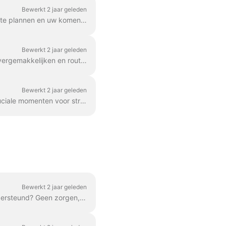
Bewerkt 2 jaar geleden
Met Wave.video is het eenvoudig om uw toekomstige live video-evenementen van tevoren te plannen en uw komende uitzendingen georganiseerd te houden. Hier lees je hoe je een...
Bewerkt 2 jaar geleden
Wave.video hecht veel waarde aan een gebruiksvriendelijke interface. Om de navigatie te vergemakkelijken en routinehandelingen te vereenvoudigen, kunt u het gebruik van sneltoetsen overwegen. U kunt altijd...
Bewerkt 2 jaar geleden
Voor livestreams van hoge kwaliteit is een goede internetverbinding vereist. Er zijn twee cruciale momenten voor streamers om voor te...
Bewerkt 2 jaar geleden
Wil je vanuit onze Live streaming studio streamen naar een platform dat nog niet wordt ondersteund? Geen zorgen, dat kan via het speciale RTMP-protocol. RTMP maakt het mogelijk...