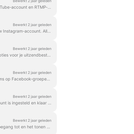
Bewerkt 2 jaar geleden
Met Wave.video kunt u gelijktijdig multi-streamen naar Facebook-pagina/groep/profiel, YouTube-account en RTMP-kanaal! Je kunt meerdere bestemmingen toevoegen ...
Bewerkt 2 jaar geleden
Het is verrassend eenvoudig om te streamen van wave.video Live-streaming studio naar uw Instagram-account. Alle studiofuncties zijn beschikbaar tijdens...
Bewerkt 2 jaar geleden
Wave.video ondersteunt het idee van multistreaming en daarom bieden we verschillende opties voor je uitzendbestemmingen. Vanaf vandaag bieden we ...
Bewerkt 2 jaar geleden
Helaas is er momenteel een probleem met Facebook waardoor we het bewerken van streams op Facebook-groepen niet kunnen ondersteunen. Om wijzigingen aan te brengen ...
Bewerkt 2 jaar geleden
Voordat u YouTube verbindt met Wave.video, moet u eerst controleren of uw YouTube-account is ingesteld en klaar is voor live streaming. Controleer uw YouTube-account. F...
Bewerkt 2 jaar geleden
Omdat Facebook zich zorgen maakt over de privacy van zijn gebruikers, beperkt het de toegang tot en het tonen van namen en profielfoto's van degenen die comme...