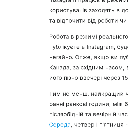
Instagram працює в режимі 
користувачів заходять в д
та відпочити від роботи чи
Робота в режимі реального
публікуєте в Instagram, б
негайно. Отже, якщо ви пуб
Канада, за східним часом, 
його пізно ввечері через 15
Тим не менш, найкращий ча
ранні ранкові години, між 
післяобідній та вечірній ча
Середа
, четвер і п'ятниця 