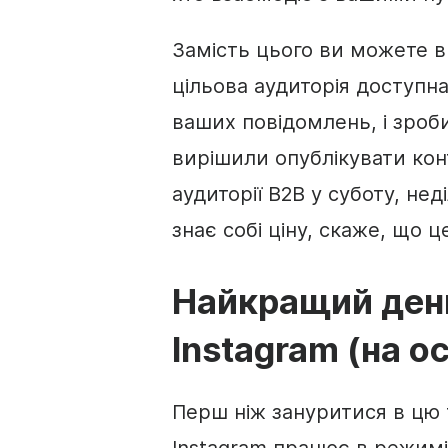
Замість цього ви можете 
цільова аудиторія доступна
ваших повідомлень, і зроби
вирішили опублікувати конт
аудиторії B2B у суботу, нед
знає собі ціну, скаже, що 
Найкращий день 
Instagram (на о
Перш ніж зануритися в цю т