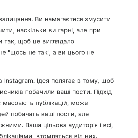
 залицяння. Ви намагаєтеся змусити
ити, наскільки ви гарні, але при
 так, щоб це виглядало
е "щось не так", а ви цього не
в Instagram. Ідея полягає в тому, щоб
исників побачили ваші пости. Підхід
 масовість публікацій, може
дей побачать ваші пости, але
ними. Ваша цільова аудиторія і всі,
лікаціями, втомляться від них.