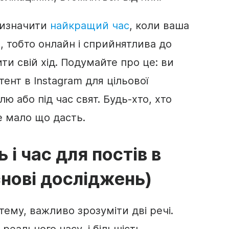
визначити
найкращий час
, коли ваша
, тобто онлайн і сприйнятлива до
ти свій хід. Подумайте про це: ви
ент в Instagram для цільової
ілю або під час свят. Будь-хто, хто
це мало що дасть.
і час для постів в
снові досліджень)
ему, важливо зрозуміти дві речі.