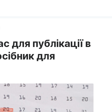
х
с для публікації в
осібник для