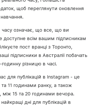
реального часу, і більшість
одаток, щоб переглянути оновлення
 навчання.
 часу означає, що все, що ви
уде доступне всім вашим підписникам
лікуєте пост вранці з Торонто,
ваші підписники в Австралії побачать
-годинну різницю в часі.
с для публікацій в Instagram - це
6 та 11 годинами ранку, а також
с, між 15 та 20 годинами вечора.
- найкращі дні для публікацій в