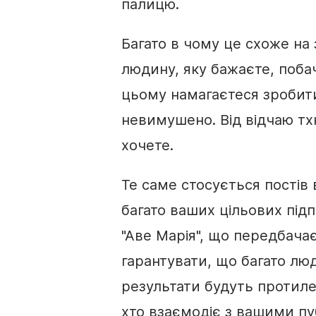
палицю.
Багато в чому це схоже на
людину, яку бажаєте, побач
цьому намагаєтеся зробити
невимушено. Від відчаю тхн
хочете.
Те саме стосується постів 
багато ваших цільових підп
"Аве Марія", що передбачає
гарантувати, що багато лю
результати будуть протилеж
хто взаємодіє з вашими пуб