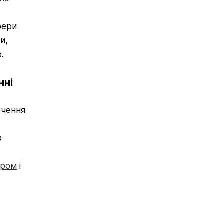
фери
и,
.
нні
ечення
ю
дром
і