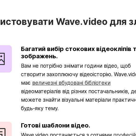
истовувати Wave.video для зл
Багатий вибір стокових відеокліпів 
зображень.
Вам не потрібно знімати години відео, щоб
створити захоплюючу відеоісторію. Wave.vid
має
величезні вбудовані бібліотеки
відеоматеріалів від різних постачальників, д
можете знайти візуальні матеріали практичн
будь-яку тему.
Готові шаблони відео.
Wave.video постачається з сотнями
професі