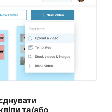
'єднувати
кліпи та/або