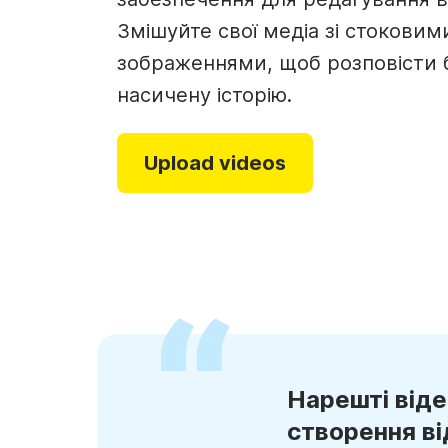
Створення відеок
Змішуйте свої медіа зі стоковими
Створення GIF-фа
See all →
зображеннями, щоб розповісти 
насичену історію.
See all →
Upload videos
Нарешті віде
створення ві