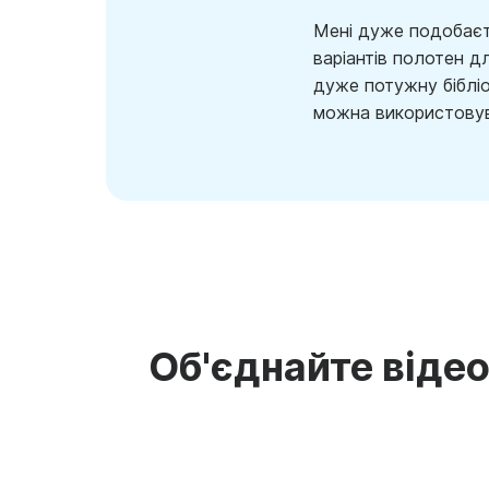
Мені дуже подобаєт
варіантів полотен д
дуже потужну бібліо
можна використовув
Об'єднайте відео