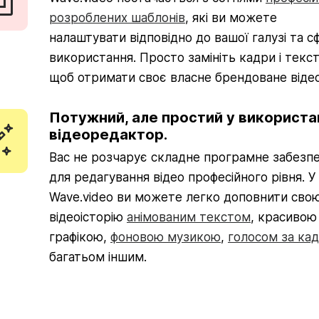
розроблених шаблонів
, які ви можете
налаштувати відповідно до вашої галузі та с
використання. Просто замініть кадри і текст
щоб отримати своє власне брендоване відео
Потужний, але простий у використа
відеоредактор.
Вас не розчарує складне програмне забезп
для редагування відео професійного рівня. У
Wave.video ви можете легко доповнити сво
відеоісторію
анімованим текстом
, красивою
графікою,
фоновою музикою
,
голосом за ка
багатьом іншим.