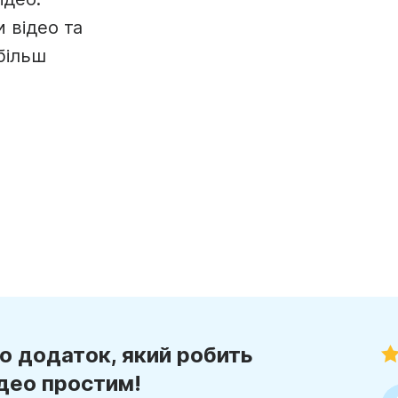
олажів
Анімований текст
Кадрове віде
Створюй
Голос за кадром
Календар кон
 відео та
йлів
Творець
Субтитрувальник
See all →
See all →
більш
See all →
See all →
о додаток, який робить
део простим!