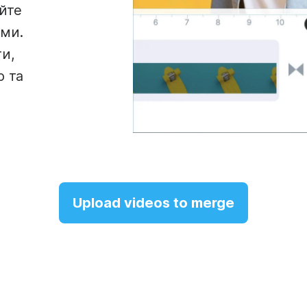
йте
ми.
ти,
ю та
Upload videos to merge