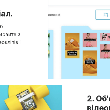
іал.
об
бирайте з
окліпів і
2. Об
відео