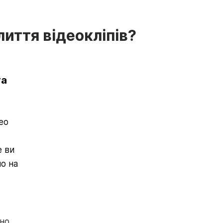
иття відеокліпів?
та
eo
е ви
о на
йно