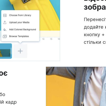
зобр
Перенесі
додайте 
кнопку +
стільки с
оє
бо
ій кадр