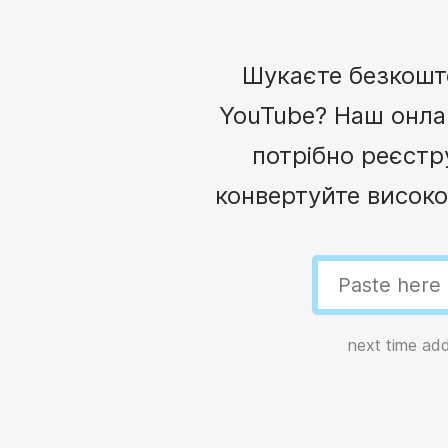
Створення відеок
Створення GIF-фа
See all →
Шукаєте безкошто
See all →
YouTube? Наш онлай
потрібно реєстр
конвертуйте високо
next time ad