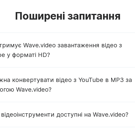
Поширені запитання
тримує Wave.video завантаження відео з
be у форматі HD?
на конвертувати відео з YouTube в MP3 за
огою Wave.video?
конвертера YouTube в MP3
 відеоінструменти доступні на Wave.video?