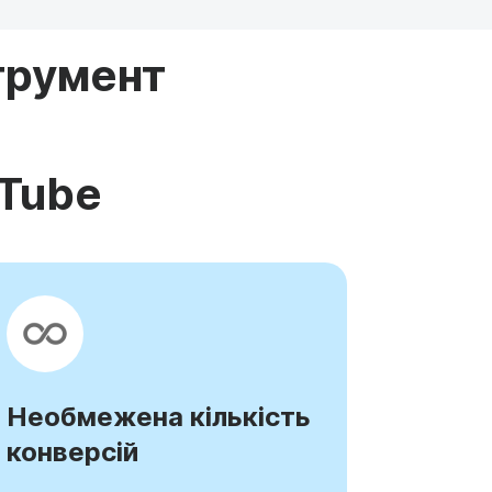
трумент
uTube
Необмежена кількість
конверсій