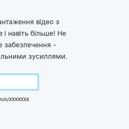
о
те відео для YouTube
Фірмовий віде
тенту
 мемів
Надішліть віде
антаження відео з
See all →
і навіть більше! Не
е забезпечення -
мальними зусиллями.
atch/XXXXXXX