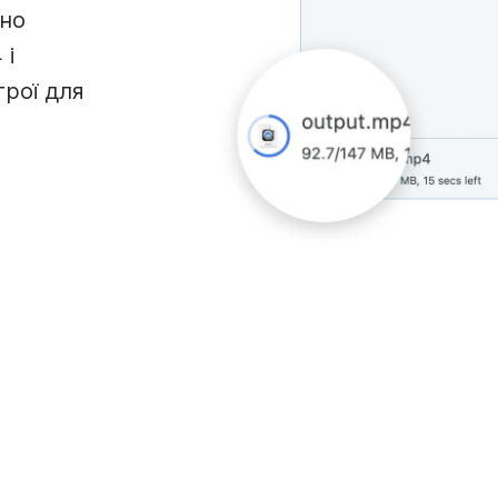
чно
 і
рої для