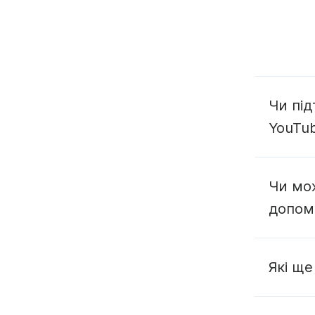
Чи під
YouTu
Чи мож
допом
Які ще