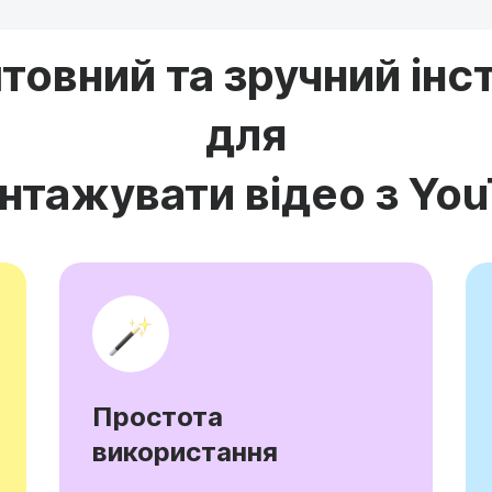
товний та зручний інс
для
нтажувати відео з Yo
Простота
використання