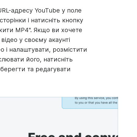
URL-адресу YouTube у поле
ї сторінки і натисніть кнопку
жити MP4". Якщо ви хочете
відео у своєму акаунті
eo і налаштувати, розмістити
слювати його, натисніть
Зберегти та редагувати