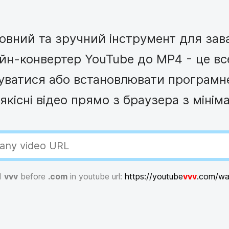
олажів
Анімований текст
Кадрове віде
Створюй
Голос за кадром
Календар кон
йлів
Творець
Субтитрувальник
See all →
See all →
вний та зручний інструмент для зав
See all →
See all →
н-конвертер YouTube до MP4 - це все 
уватися або встановлювати програмн
якісні відео прямо з браузера з міні
d
vvv
before
.com
in youtube url:
https://youtube
vvv
.com/w