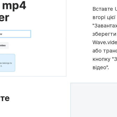
Вставте 
вгорі ціє
"Заванта
зберегти 
Wave.vid
або тран
кнопку "
відео".
жте