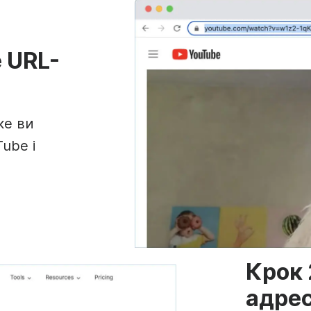
е URL-
ке ви
ube і
Крок 
адре