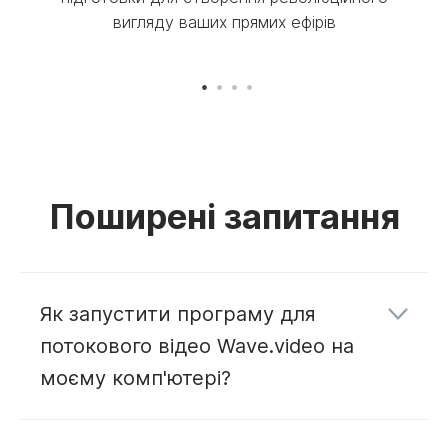
Лег
формі
вигляду ваших прямих ефірів
Поширені запитання
Як запустити програму для
потокового відео Wave.video на
моєму комп'ютері?