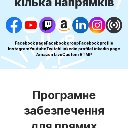
кілька напрямків
Facebook page
Facebook group
Facebook profile
Instagram
Youtube
Twitch
Linkedin profile
Linkedin page
Amazon Live
Custom RTMP
Програмне
забезпечення
для прямих