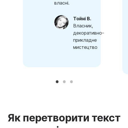
власні.
Тойні В.
Власник,
декоративно-
прикладне
мистецтво
Як перетворити текст