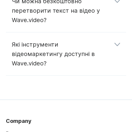
Чи можна безкоштовно
перетворити текст на відео у
Wave.video?
Які інструменти
відеомаркетингу доступні в
Wave.video?
з нашими
платними планами.
редагування
розміщення
Company