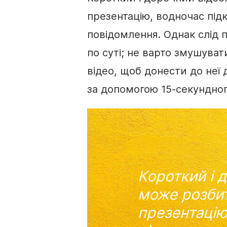
презентацію
, водночас пі
повідомлення. Однак слід п
по суті; не варто змушува
відео
, щоб донести до неї
за допомогою 15-секундного
Короткий і 
може розби
презентаці