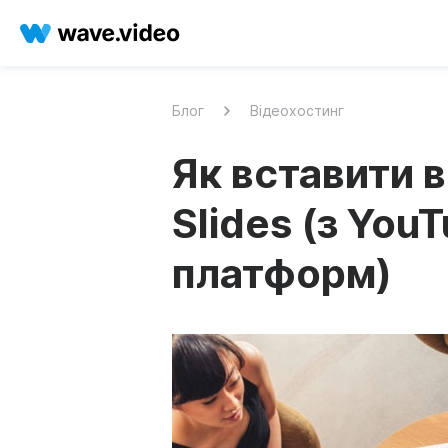
Блог
Відеохостинг
Як вставити в
Slides (з You
платформ)