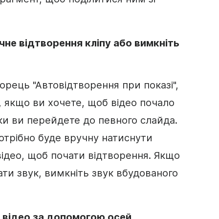
не відтворення кліпу або вимкніть
орець "
Автовідтворення
при показі",
, якщо ви хочете, щоб
відео
почало
ки ви перейдете до певного слайда.
отрібно буде вручну натиснути
відео, щоб почати відтворення. Якщо
ати звук, вимкніть звук вбудованого
я
відео
за допомогою осей