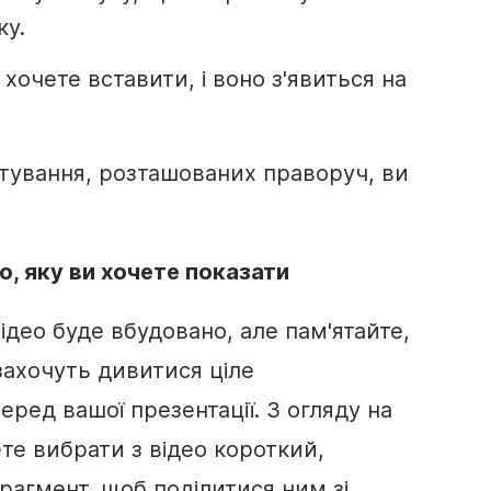
ку.
и хочете вставити, і воно з'явиться на
тування, розташованих праворуч, ви
ео
, яку ви хочете показати
ідео
буде вбудовано, але пам'ятайте,
захочуть дивитися ціле
еред вашої
презентації
. З огляду на
ете вибрати з
відео
короткий,
рагмент, щоб поділитися ним зі