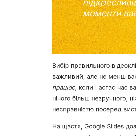
підкреслив
моменти ва
Вибір правильного
відеокл
важливий, але не менш важ
працює
, коли настає час в
нічого більш незручного, ні
несправністю посеред вист
На щастя,
Google Slides
доз