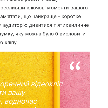
дкресливши ключові моменти вашого
ам'ятати, що найкраще - коротке і
ти аудиторію дивитися п'ятихвилинне
 думку, яку можна було б висловити
 кліпу.
доречний
відеокліп
ти вашу
ю
, водночас