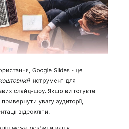
ористання,
Google Slides
- це
коштовний
інструмент для
авих слайд-шоу. Якщо ви готуєте
 привернути увагу аудиторії,
нтації
відеокліпи
!
кліп
може розбити вашу