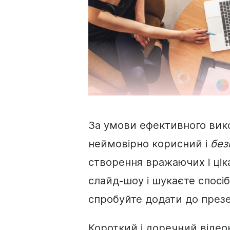
За умови ефективного вик
неймовірно корисний і
без
створення вражаючих і цік
слайд-шоу і шукаєте спосіб
спробуйте додати до
презе
Короткий і доречний
відео