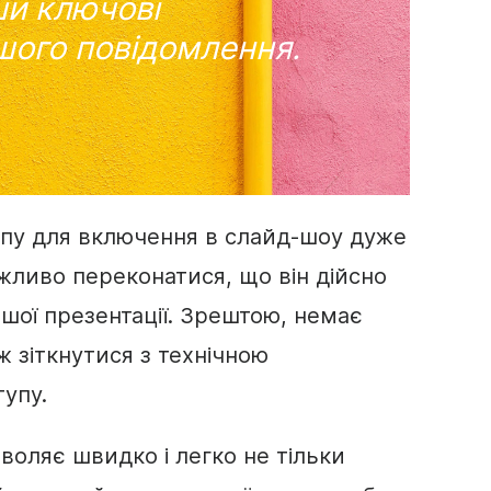
ши ключові
шого повідомлення.
іпу
для включення в слайд-шоу дуже
ливо переконатися, що він дійсно
ашої
презентації
. Зрештою, немає
ж зіткнутися з технічною
упу.
воляє швидко і легко не тільки