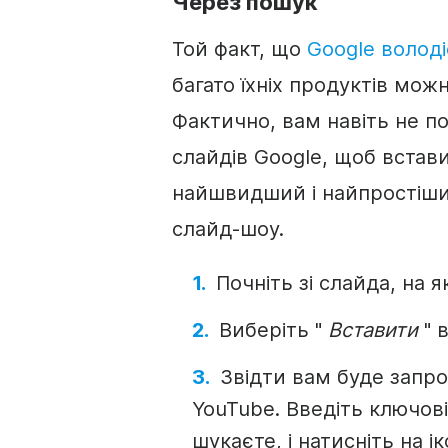
Через пошук
Той факт, що
Google волод
багато їхніх продуктів мож
Фактично, вам навіть не п
слайдів Google, щоб встав
найшвидший і найпростіши
слайд-шоу.
Почніть зі слайда, на
Виберіть "
Вставити
" 
Звідти вам буде запр
YouTube
. Введіть ключов
шукаєте, і натисніть на 