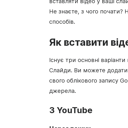
вставляти відео у ваші сла
Не знаєте, з чого почати?
способів.
Як вставити
від
Існує три основні варіант
Слайди
. Ви можете додат
свого облікового запису
Go
джерела.
З
YouTube