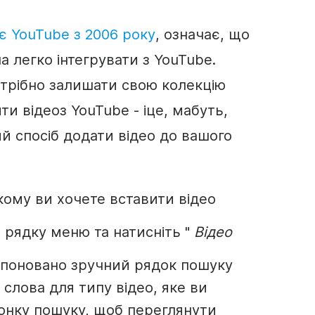
іє
YouTube
з 2006 року
, означає, що
на легко інтегрувати з
YouTube
.
отрібно залишати свою колекцію
ити
відео
з
YouTube
- і
це, мабуть,
й спосіб додати
відео
до вашого
 якому ви хочете вставити
відео
в рядку меню та натисніть "
Відео
опоновано зручний рядок пошуку
і слова для типу
відео
, яке ви
іконку пошуку, щоб переглянути