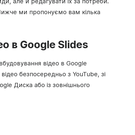
йди, але й редагувати їх за потреби.
 Нижче ми пропонуємо вам кілька
ео
в
Google Slides
и вбудовування
відео
в
Google
и
відео
безпосередньо з
YouTube
, зі
ogle Диска
або із зовнішнього