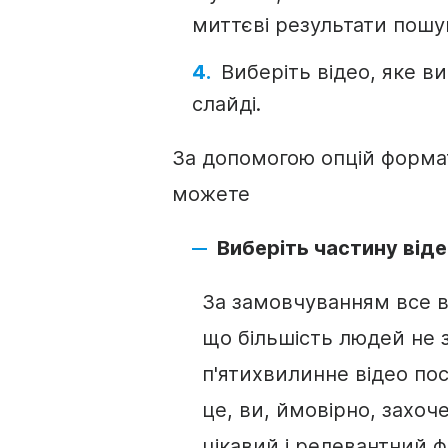
миттєві результати пошу
Виберіть
відео
, яке в
слайді.
За допомогою опцій форма
можете
Виберіть частину
від
За замовчуванням все
в
що більшість людей не 
п'ятихвилинне
відео
пос
це, ви, ймовірно, захоч
цікавий і релевантний ф