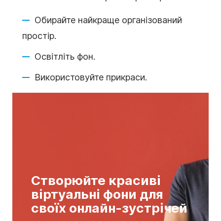
Обирайте найкраще організований
простір.
Освітліть фон.
Використовуйте прикраси.
Створюйте красиві
віртуальні фони для
своїх онлайн-зустрічей