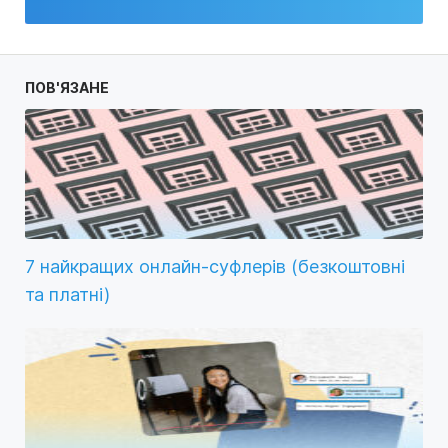
ПОВ'ЯЗАНЕ
7 найкращих онлайн-суфлерів (безкоштовні
та платні)