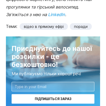
прогулянки та гірський велосипед.
Зв'яжіться з нею на
LinkedIn
.
Теми:
відео в прямому ефірі
поради
Приєднуйтесь до нашої
розсилки - це
безкоштовно!
Ми публікуємо тільки хороші речі
ПІДПИШІТЬСЯ ЗАРАЗ