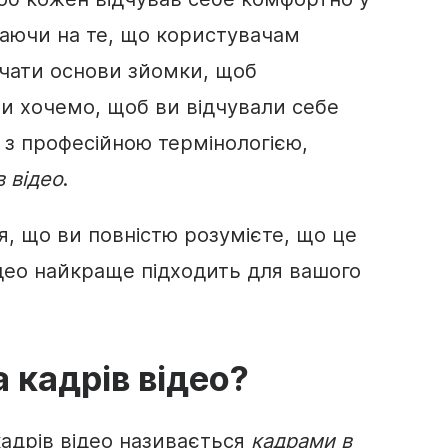
жаючи на те, що користувачам
вчати основи зйомки, щоб
ми хочемо, щоб ви відчували себе
 з професійною термінологією,
в відео
.
, що ви повністю розумієте, що це
відео найкраще підходить для вашого
а кадрів
відео
?
 кадрів відео називається
кадрами в