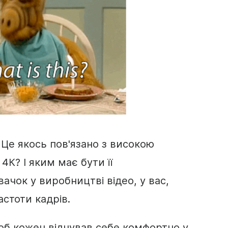
 Це якось пов'язано з високою
4К? І яким має бути її
ачок у виробництві відео, у вас,
стоти кадрів.
б кожен відчував себе комфортно у