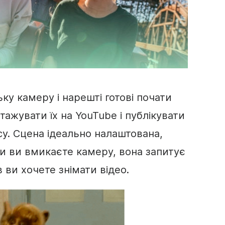
у камеру і нарешті готові почати
тажувати їх на YouTube і публікувати
су. Сцена ідеально налаштована,
ли ви вмикаєте камеру, вона запитує
в ви хочете знімати відео.