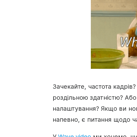
Зачекайте, частота кадрів?
роздільною здатністю? Або 
налаштування? Якщо ви нов
напевно, є питання щодо ча
У
Wave.video
ми хочемо, що