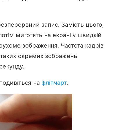
безперервний запис. Замість цього,
 потім миготять на екрані у швидкій
рухоме зображення. Частота кадрів
и таких окремих зображень
секунду.
подивіться на
фліпчарт
.