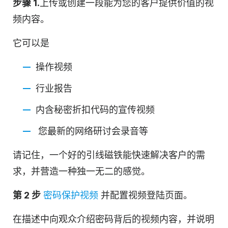
步骤 1.
上传或创建一段能为您的客户提供价值的视
频内容。
它可以是
操作视频
行业报告
内含秘密折扣代码的宣传视频
您最新的网络研讨会录音等
请记住，一个好的引线磁铁能快速解决客户的需
求，并营造一种独一无二的感觉。
第 2 步
密码保护视频
并配置视频登陆页面。
在描述中向观众介绍密码背后的视频内容，并说明