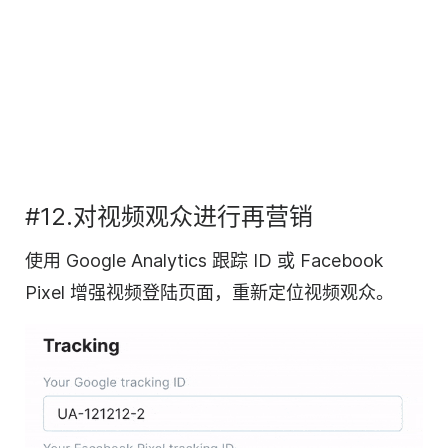
#12.对视频观众进行再营销
使用 Google Analytics 跟踪 ID 或 Facebook
Pixel 增强视频登陆页面，重新定位视频观众。