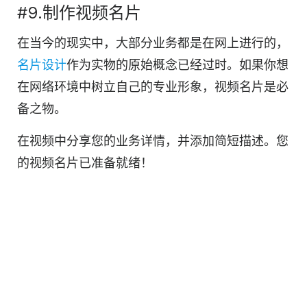
#9.制作视频名片
在当今的现实中，大部分业务都是在网上进行的，
名片设计
作为实物的原始概念已经过时。如果你想
在网络环境中树立自己的专业形象，视频名片是必
备之物。
在视频中分享您的业务详情，并添加简短描述。您
的视频名片已准备就绪！