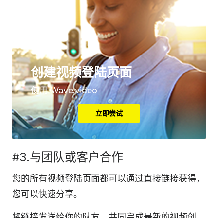
创建视频登陆页面
使用 Wave.video
立即尝试
#3.与团队或客户合作
您的所有视频登陆页面都可以通过直接链接获得，
您可以快速分享。
将链接发送给你的队友，共同完成最新的视频创