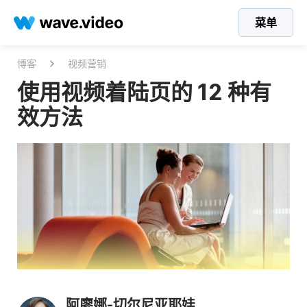
菜单
博客
视频营销
使用视频着陆页的 12 种有
效方法
阿廖娜-切尔尼亚耶娃