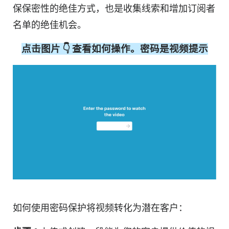
保保密性的绝佳方式，也是收集线索和增加订阅者
名单的绝佳机会。
点击图片 👇 查看如何操作。密码是视频提示
如何使用密码保护将视频转化为潜在客户：