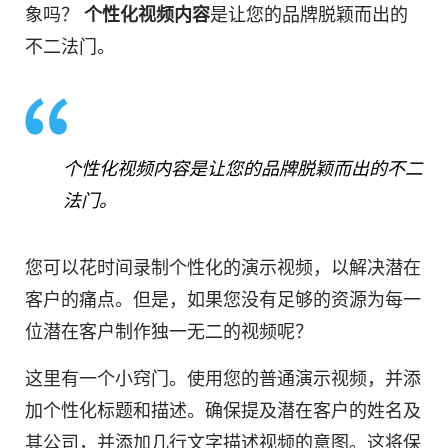
象吗？
个性化
视频内容
是让您的品牌脱颖而出的
不二法门。
个性化视频内容是让您的品牌脱颖而出的不二
法门。
您可以花时间录制个性化的演示视频，以解决潜在
客户的痛点。但是，如果您没有足够的资源为每一
位潜在客户制作独一无二的视频呢？
这里有一个小窍门。使用您的普通演示视频，并添
加个性化标题和描述。确保提及潜在客户的姓名及
其公司，并添加几行文字描述视频的意图。这将保