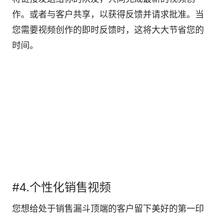
作。或者与客户共享，以获得反馈并请求批准。当
您需要视频创作的即时反馈时，这将大大节省您的
时间。
#4.个性化销售视频
您想给处于销售漏斗顶端的客户留下美好的第一印