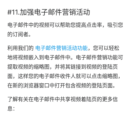
#11.加强电子邮件营销活动
电子邮件中的视频可以帮助您提高点击率，吸引您
的订阅者。
利用我们的
电子邮件营销活动功能
，您可以轻松
地将视频嵌入到电子邮件中。电子邮件营销功能可
提取视频的缩略图，并将其链接到视频的登陆页
面，这样您的电子邮件收件人就可以点击缩略图，
在新的浏览器窗口中打开包含视频的登陆页面。
了解有关在电子邮件中共享视频着陆页的更多信
息：