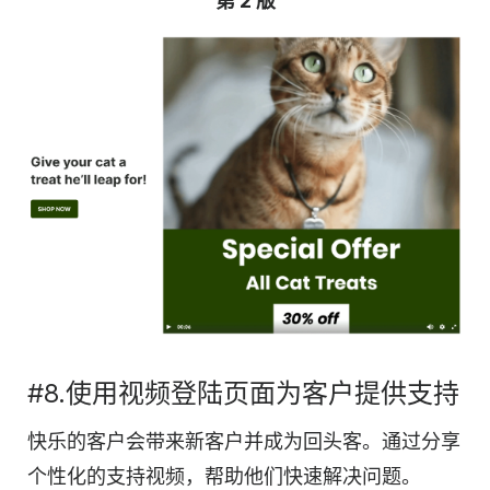
第 2 版
#8.使用视频登陆页面为客户提供支持
快乐的客户会带来新客户并成为回头客。通过分享
个性化的支持视频，帮助他们快速解决问题。