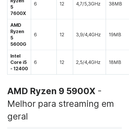
Ryzen
6
12
4,7/5,3GHz
38MB
5
7600X
AMD
Ryzen
6
12
3,9/4,4GHz
19MB
5
5600G
Intel
Core i5
6
12
2,5/4,4GHz
18MB
- 12400
AMD Ryzen 9 5900X
-
Melhor para streaming em
geral