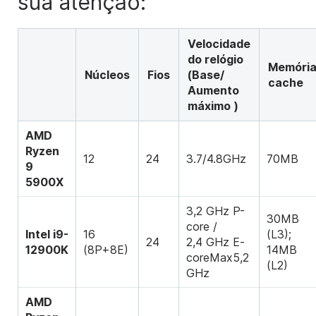
sua atenção:
Velocidade
do relógio
Memóri
Núcleos
Fios
(Base/
cache
Aumento
máximo
)
AMD
Ryzen
12
24
3.7/4.8GHz
70MB
9
5900X
3,2 GHz P-
30MB
core /
Intel i9-
16
(L3);
24
2,4 GHz E-
12900K
(8P+8E)
14MB
coreMax
5,2
(L2)
GHz
AMD