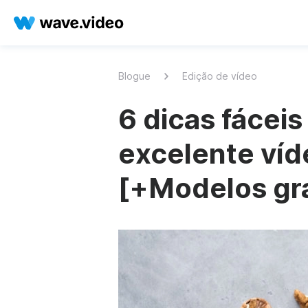
Blogue
Edição de vídeo
6 dicas fáceis
excelente víd
[+Modelos gra