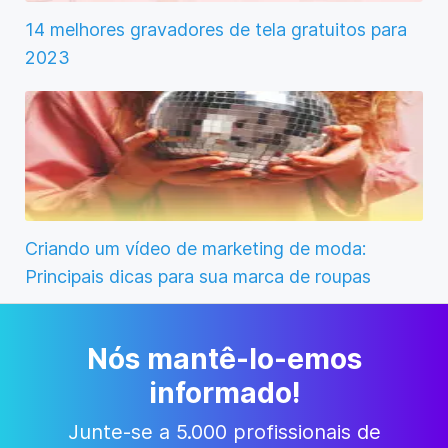
14 melhores gravadores de tela gratuitos para
2023
Criando um vídeo de marketing de moda:
Principais dicas para sua marca de roupas
Nós mantê-lo-emos
informado!
Junte-se a 5.000 profissionais de