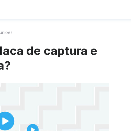
euniões
laca de captura e
a?