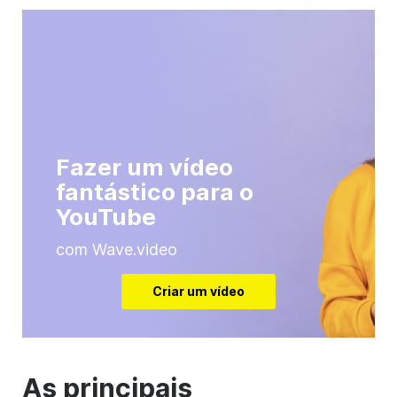
Fazer um vídeo
fantástico para o
YouTube
com Wave.video
Criar um vídeo
As principais