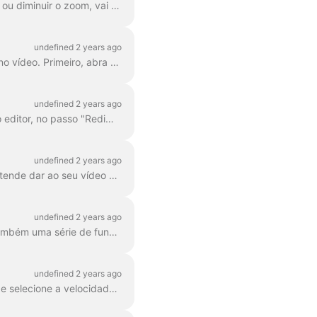
No Wave.video, podes aumentar e diminuir o zoom do vídeo ou da imagem. Para aumentar ou diminuir o zoom, vai até ao passo Editar e muda para o separador "Vídeo/Imagem" (dep...
undefined 2 years ago
Com o wave.video editor, podes facilmente desfocar ou pixelizar qualquer objeto ou texto no vídeo. Primeiro, abra o editor e selecione "Overlays & Stickers", depois ...
undefined 2 years ago
No Wave.video, pode facilmente redimensionar o seu vídeo para diferentes proporções. No editor, no passo "Redimensionar vídeo", pode escolher um novo formato para o...
undefined 2 years ago
Um filtro de cor é uma sobreposição que pode adicionar aos seus vídeos. É útil quando pretende dar ao seu vídeo um aspeto de marca consistente e...
undefined 2 years ago
O Wave.video possui mais de 300 milhões de clips de vídeo e imagens de stock, mas há também uma série de funcionalidades que os nossos utilizadores e a nossa equipa...
undefined 2 years ago
Pode alterar a velocidade do clip de vídeo no Wave.video. Para o fazer, vá ao passo Editar e selecione a velocidade que pretende. Por defeito, a velocidade do vídeo é ...