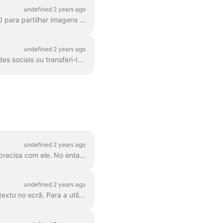
undefined 2 years ago
O GIF (graphics exchange format) é um formato popular utilizado desde o final dos anos 80 para partilhar imagens e pequenas animações. Os GIFs podem armazenar apenas 256 cores, o que...
undefined 2 years ago
Depois de criar um vídeo no Wave.video, terá de o renderizar para poder partilhá-lo nas redes sociais ou transferi-lo diretamente para o seu computador.
undefined 2 years ago
O texto agrupado é o melhor caminho a seguir. Em 99% dos casos, pode fazer tudo o que precisa com ele. No entanto, por vezes, pode querer criar um ou dois grupos de...
undefined 2 years ago
A função de atraso de texto permite-lhe controlar facilmente o tempo de apresentação do texto no ecrã. Para a utilizar, certifique-se de que o texto tem várias linhas num si...