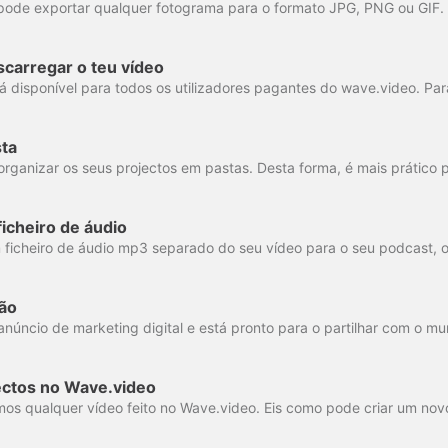
carregar o teu vídeo
sta
icheiro de áudio
ão
ectos no Wave.video