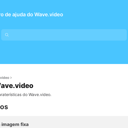
o de ajuda do Wave.video
.video
Wave.video
araterísticas do Wave.video.
tos
 imagem fixa