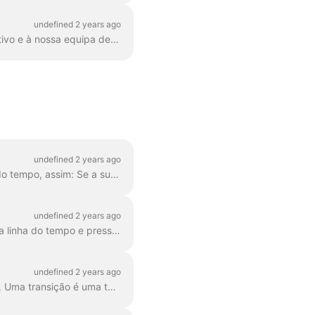
undefined 2 years ago
Correto. No entanto! Encontrámos uma forma de contornar isto, graças a um utilizador criativo e à nossa equipa de apoio. Tudo o que precisa de fazer é criar um ficheiro vetorial/ima...
undefined 2 years ago
Para tornar uma cena mais curta ou mais longa, basta arrastar o quadro ao longo da linha do tempo, assim: Se a sua cena for um vídeo, repare que, à direita, vai...
undefined 2 years ago
Ao editar um vídeo, você pode cortá-lo em quantas partes quiser, com um simples clique na linha do tempo e pressionando o ícone da tesoura. Pode inserir...
undefined 2 years ago
No Wave.video, podes "colar" dois clips de vídeo adicionando transições entre duas cenas. Uma transição é uma técnica de edição de vídeo que permite...