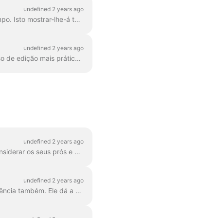
undefined 2 years ago
Para adicionar mais clipes de vídeo ao seu vídeo, basta clicar no ícone Mais na linha do tempo. Isto mostrar-lhe-á todas as opções. Para apagar uma cena...
undefined 2 years ago
O Wave.video permite aumentar e diminuir o zoom da linha do tempo para tornar o processo de edição mais prático e preciso. O recurso pode ser encontrado abaixo da linha do tempo...
undefined 2 years ago
Existem três formas de adicionar um logótipo ao seu vídeo! Vamos rever cada método e considerar os seus prós e contras! Se está a planear utilizar este logótipo realmente ...
undefined 2 years ago
O branding é uma forma de agilizar o processo de criação de vídeos de marca, e com eficiência também. Ele dá a você a capacidade de preencher várias "marcas...