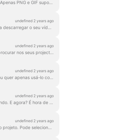
No editor wave.video pode exportar qualquer fotograma para o formato JPG, PNG ou GIF. Apenas PNG e GIF suportam transparência. Como começar? Primeiro, encontre o fotograma ...
undefined 2 years ago
A opção Download está disponível para todos os utilizadores pagantes do wave.video. Para descarregar o seu vídeo, tem de seguir 2 passos simples: Opção A: Passo ...
undefined 2 years ago
No Wave.video, pode organizar os seus projectos em pastas. Desta forma, é mais prático procurar nos seus projectos. Para criar uma nova pasta, ...
undefined 2 years ago
Precisa de guardar um ficheiro de áudio mp3 separado do seu vídeo para o seu podcast, ou quer apenas usá-lo como voice-over? É fácil com o wave.video! Primeiro,...
undefined 2 years ago
Então, terminou o seu anúncio de marketing digital e está pronto para o partilhar com o mundo. E agora? É hora de publicar! Na edição do Wave.video...
undefined 2 years ago
Por "projeto" entendemos qualquer vídeo feito no Wave.video. Eis como pode criar um novo projeto. Pode selecionar e personalizar um modelo de vídeo na página...