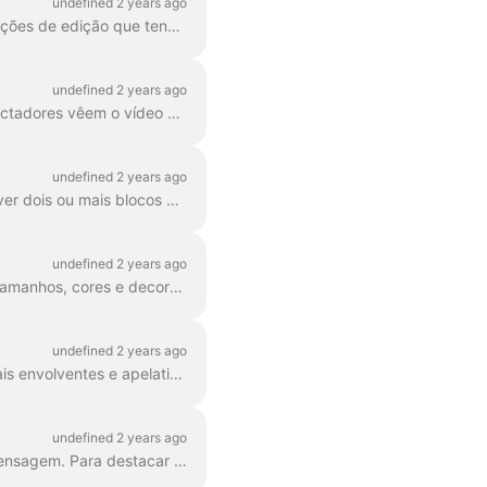
undefined 2 years ago
No Wave.video, pode estilizar o seu texto em vídeo da forma que desejar. Aqui estão as opções de edição que tens: Alterar o tipo de letra Alterar o tipo de texto...
undefined 2 years ago
Adicionar texto ao seu vídeo ajuda-o a transmitir a sua mensagem, mesmo quando os espectadores vêem o vídeo com o som desligado. No Wave.video, pode fazer exatamente isso ...
undefined 2 years ago
Já aprendeste aqui 'como adicionar texto ao meu vídeo'. Aqui, vamos falar sobre como mover dois ou mais blocos de texto à volta do vídeo no Wave.video...
undefined 2 years ago
Qualquer bloco de texto no wave.video pode ser dividido em várias linhas com diferentes tamanhos, cores e decorações. Para adicionar uma linha, selecione o seu texto. Se estiveres a ...
undefined 2 years ago
Pode adicionar efeitos de animação às mensagens de texto do seu vídeo para as tornar mais envolventes e apelativas. Depois de adicionar texto ao seu vídeo, ...
undefined 2 years ago
No Wave.video, pode destacar partes do seu texto para as fazer sobressair do resto da mensagem. Para destacar uma parte do texto, selecione o...