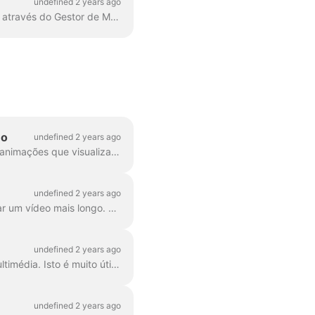
undefined 2 years ago
Adicionar o teu tipo de letra personalizado é bastante fácil. A primeira maneira de o fazer é através do Gestor de Marcas. Em qualquer projeto, clica em "Gerir marcas", que se encontra na parte superior ...
eo
undefined 2 years ago
As formas de onda, também conhecidas como audiogramas ou ondas sonoras visuais, são animações que visualizam o som do seu vídeo. Gera uma forma de onda para o teu podcast...
undefined 2 years ago
No Wave.video, pode combinar facilmente dois ou mais clips de vídeo ou imagens para criar um vídeo mais longo. Para o fazer, vá a https://wave.video/br/ e clique em ...
undefined 2 years ago
Com o Wave.video, podes remover o fundo das imagens que carregas para a biblioteca multimédia. Isto é muito útil quando se pretende criar um vídeo...
undefined 2 years ago