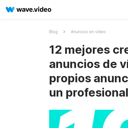
Blog
Anuncios en vídeo
12 mejores cr
anuncios de v
propios anunc
un profesiona