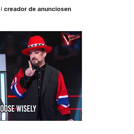
el
creador de anuncios
en