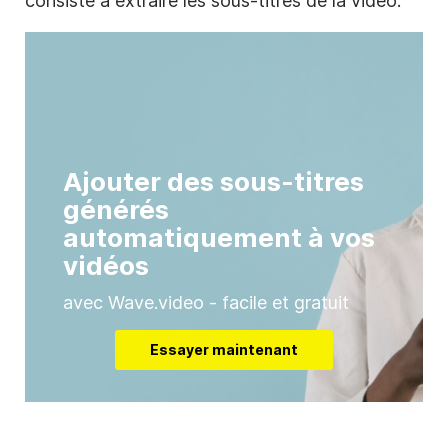
consiste à extraire les sous-titres de la vidéo.
Ajouter des sous-titres
générés
automatiquement à vos
vidéos
avec Wave.video - facile et gratuit
Essayer maintenant