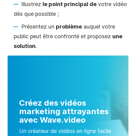
Illustrez
le point principal de
votre vidéo
dès que possible ;
Présentez un
problème
auquel votre
public peut être confronté et proposez
une
solution
.
Créez des vidéos
marketing attrayantes
avec Wave.video
Un créateur de vidéos en ligne facile