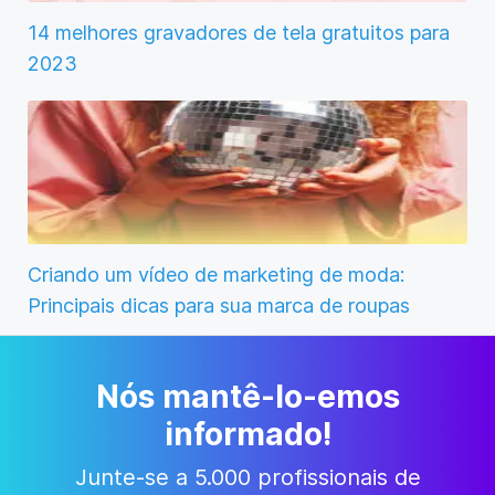
14 melhores gravadores de tela gratuitos para
2023
Criando um vídeo de marketing de moda:
Principais dicas para sua marca de roupas
Nós mantê-lo-emos
informado!
Junte-se a 5.000 profissionais de