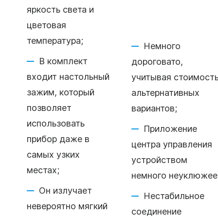
яркость света и
цветовая
температура;
Немного
В комплект
дороговато,
входит настольный
учитывая стоимост
зажим, который
альтернативных
позволяет
вариантов;
использовать
Приложение
прибор даже в
центра управления
самых узких
устройством
местах;
немного неуклюжее
Он излучает
Нестабильное
невероятно мягкий
соединение