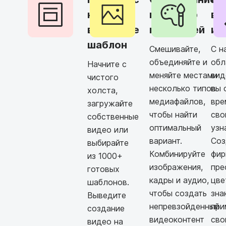
нуля или
и подбор
вн
выберите
носителей
и 
шаблон
Смешивайте,
С н
объединяйте и
обл
Начните с
меняйте местами
вид
чистого
несколько типов
вы 
холста,
медиафайлов,
вре
загружайте
чтобы найти
сво
собственные
оптимальный
узн
видео или
вариант.
Соз
выбирайте
Комбинируйте
фир
из 1000+
изображения,
пре
готовых
кадры и аудио,
цве
шаблонов.
чтобы создать
зна
Выведите
непревзойденный
при
создание
видеоконтент
сво
видео на