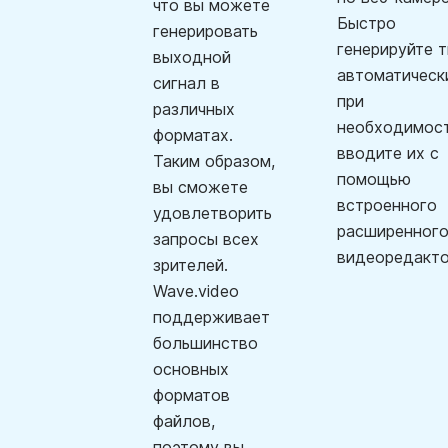
что вы можете
Быстро
генерировать
генерируйте 
выходной
автоматическ
сигнал в
при
различных
необходимос
форматах.
вводите их с
Таким образом,
помощью
вы сможете
встроенного
удовлетворить
расширенног
запросы всех
видеоредакто
зрителей.
Wave.video
поддерживает
большинство
основных
форматов
файлов,
поэтому вы