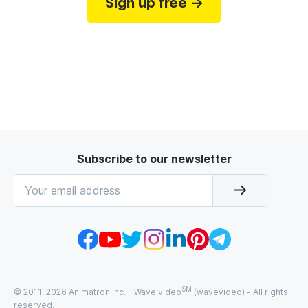
Sign up free →
Subscribe to our newsletter
SM
© 2011-
2026
Animatron Inc. - Wave.video
(wavevideo) - All rights
reserved.