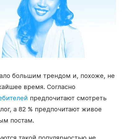
ало большим трендом и, похоже, не
жайшее время. Согласно
ебителей
предпочитают смотреть
лог, а 82 % предпочитают
живое
ым постам.
уются такой популярностью не