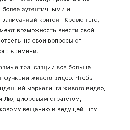
я более аутентичными и
 записанный контент. Кроме того,
меют возможность внести свой
 ответы на свои вопросы от
ого времени.
рямые трансляции
все больше
т функции
живого
видео
. Чтобы
тенденций
маркетинга
живого
видео
,
и Лю
, цифровым стратегом,
оковому вещанию
и ведущей
шоу