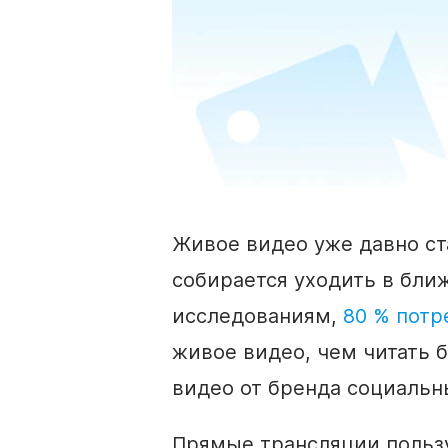
Живое
видео
уже давно ст
собирается уходить в бли
исследованиям,
80 % потр
живое
видео, чем читать б
видео
от бренда социальн
Прямые
трансляции польз