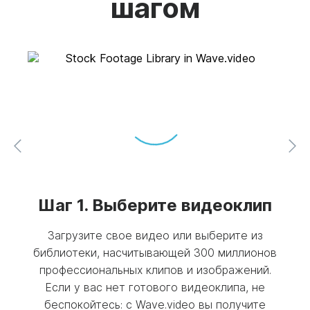
шагом
ите
Шаг 1. Выберите видеоклип
Загрузите свое видео или выберите из
библиотеки, насчитывающей 300 миллионов
К
видео
профессиональных клипов и изображений.
Fa
Если у вас нет готового видеоклипа, не
ви
 вы
беспокойтесь: с Wave.video вы получите
сде
и