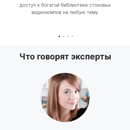
доступ к богатой библиотеке стоковых
в
циями
видеоклипов на любую тему.
ф
Что говорят эксперты