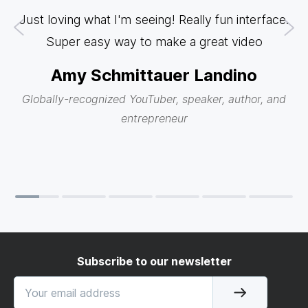
d
Just loving what I'm seeing! Really fun interface.
row
Super easy way to make a great video
a
Amy Schmittauer Landino
sq
Globally-recognized YouTuber, speaker, author, and
entrepreneur
Subscribe to our newsletter