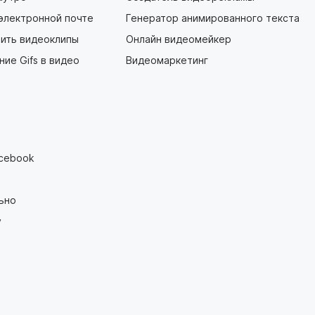
 электронной почте
Генератор анимированного текста
ить видеоклипы
Онлайн видеомейкер
ие Gifs в видео
Видеомаркетинг
acebook
ьно
y