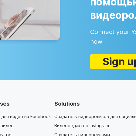
помощью
видеоро
Connect your Y
now
Sign u
ses
Solutions
 для видео на Facebook
Создатель видеороликов для социал
 видео
Видеоредактор Instagram
аутро
Создатель видеорекламы