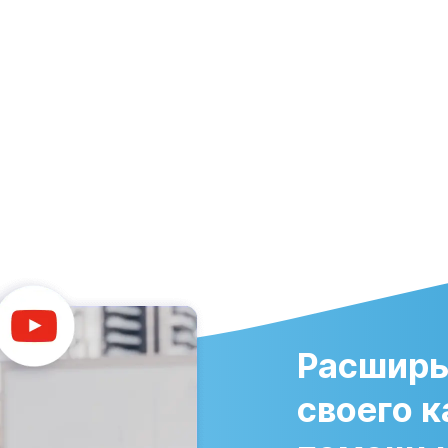
Расширь
своего к