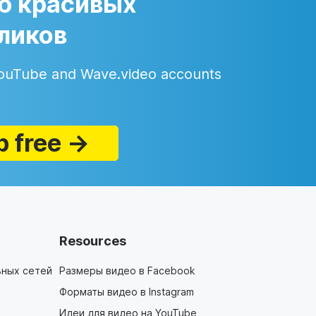
 красивых
ликов
ouTube and Wave.video accounts
p free →
Resources
ьных сетей
Размеры видео в Facebook
Форматы видео в Instagram
Идеи для видео на YouTube