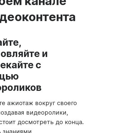
оем канале
ое видео
Снимайте видео для YouTube
рь содержания
идеоконтента
Создатель мемов
See all →
йте,
овляйте и
екайте с
щью
ороликов
е ажиотаж вокруг своего
создавая видеоролики,
стоит досмотреть до конца.
 знаниями,