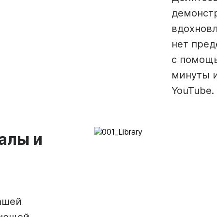
демонстр
вдохновл
нет пред
с помощь
минуты и
YouTube.
алы и
ашей