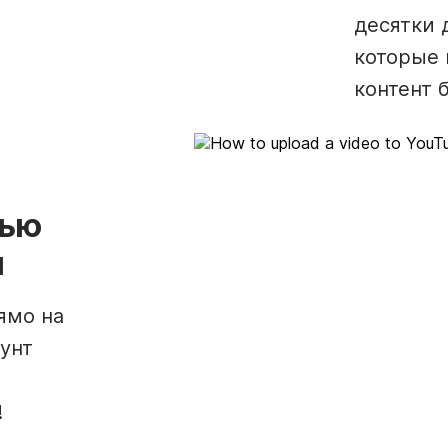
десятки 
которые 
контент 
щью
и
ямо на
унт
!