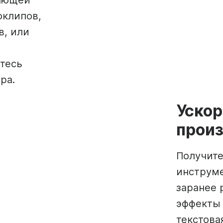
чающей
оклипов,
в, или
тесь
ра.
Ускор
произ
Получите
инструме
заранее 
эффекты 
текстова