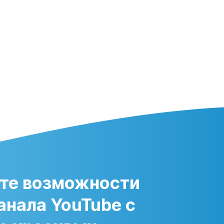
те возможности
анала YouTube с