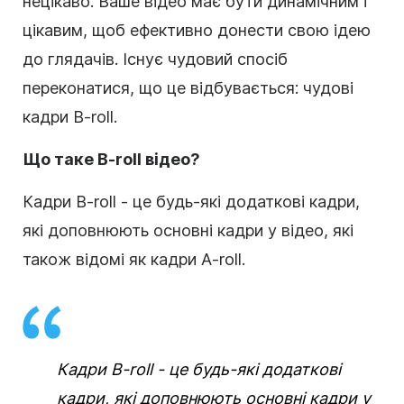
нецікаво. Ваше відео має бути динамічним і
цікавим, щоб ефективно донести свою ідею
до глядачів. Існує чудовий спосіб
переконатися, що це відбувається: чудові
кадри B-roll.
Що таке B-roll відео?
Кадри B-roll - це будь-які додаткові кадри,
які доповнюють основні кадри у відео, які
також відомі як кадри A-roll.
Кадри B-roll - це будь-які додаткові
кадри, які доповнюють основні кадри у