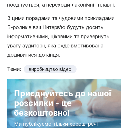
поєднується, а переходи лаконічні і плавні.
З цими порадами та чудовими прикладами
Б-роликів ваші інтерв'ю будуть досить
інформативними, цікавими та привернуть
увагу аудиторії, яка буде вмотивована
додивитися до кінця.
Теми:
виробництво відео
Приєднуйтесь до нашої
розсилки - це
безкоштовно!
Ми публікуємо тільки хороші речі