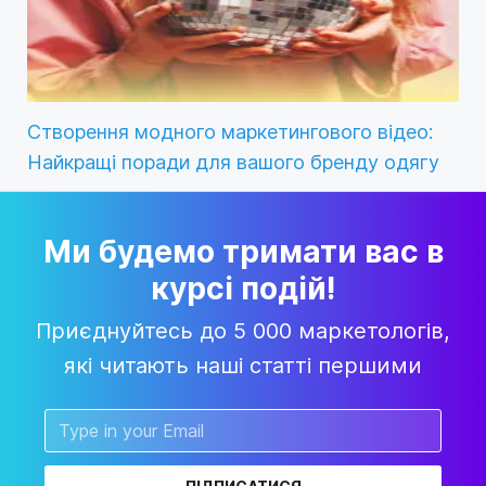
Створення модного маркетингового відео:
Найкращі поради для вашого бренду одягу
Ми будемо тримати вас в
курсі подій!
Приєднуйтесь до 5 000 маркетологів,
які читають наші статті першими