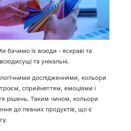
и бачимо їх всюди - яскраві та
 всюдисущі та унікальні.
ологічними дослідженнями, кольори
строєм, сприйняттям, емоціями і
тя рішень. Таким чином, кольори
ння до певних продуктів, що є
гу.