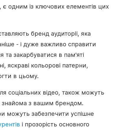
, є одним із ключових елементів цих
дставляють
бренд
аудиторії, яка
аніше - і дуже важливо справити
 та закарбуватися в пам'яті
ні, яскраві кольорові патерни,
гти в цьому.
для соціальних відео, також можуть
ка знайома з вашим
брендом
.
ри можуть забезпечити успішне
урентів
і прозорість основного