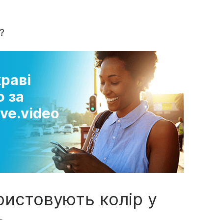
?
раві
о за
ve.video
ристовують колір у