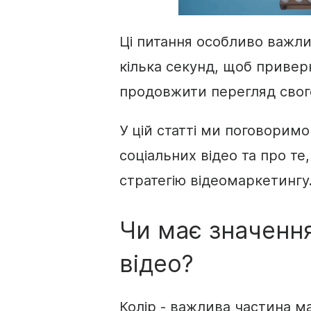
Ці питання особливо важли
кілька секунд, щоб приверн
продовжити перегляд свого
У цій статті ми поговорим
соціальних відео та про те,
стратегію
відеомаркетингу
Чи має значення
відео?
Колір - важлива частина ма