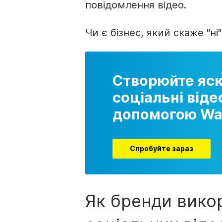
повідомлення відео.
Чи є
бізнес
, який скаже "ні"
Створюйте яск
соціальні віде
допомогою Wa
Спробуйте зараз
Як бренди вико