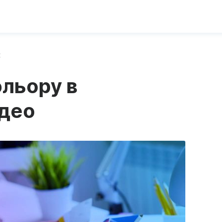
х
ольору в
ідео