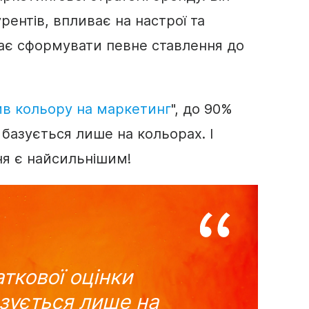
урентів, впливає на настрої та
гає сформувати певне ставлення до
в кольору на маркетинг
", до 90%
 базується лише на кольорах. І
я є найсильнішим!
ткової оцінки
зується лише на