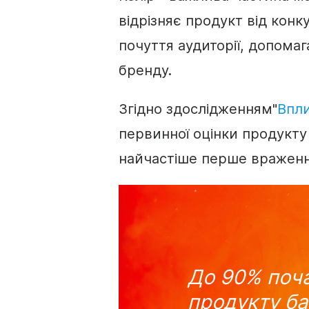
відрізняє продукт від конк
почуття аудиторії, допома
бренду
.
Згідно з
дослідженням
"
Впли
первинної оцінки продукту
найчастіше перше враженн
До 90% поча
продукту ба