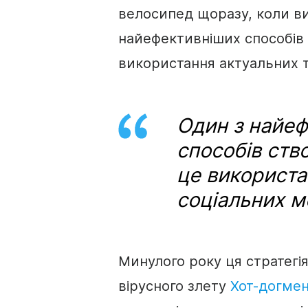
велосипед щоразу, коли ви
найефективніших способів 
використання актуальних 
Один з найеф
способів ств
це використа
соціальних 
Минулого року ця стратегія
вірусного злету
Хот-догмен