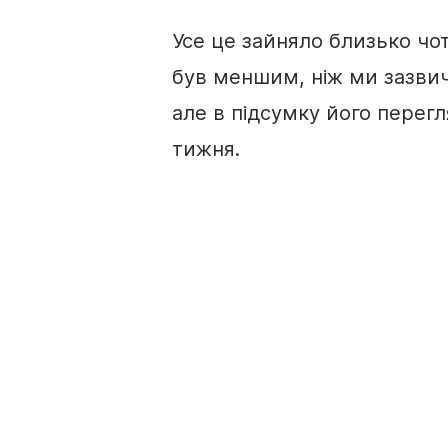
Усе це зайняло близько ч
був меншим, ніж ми зазвич
але в підсумку його перегл
тижня.