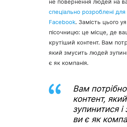
не повернення людей на в
спеціально розроблені для
Facebook
. Замість цього уя
пісочницю: це місце, де в
крутіший контент. Вам пот
який змусить людей зупини
є як компанія.
Вам потрібно
контент, яки
зупинитися і
ви є як компа