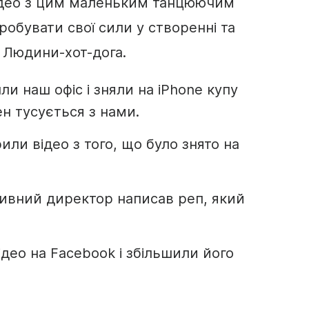
ідео з цим маленьким танцюючим
робувати свої сили у створенні та
ю Людини-хот-дога.
и наш офіс і зняли на iPhone купу
ен тусується з нами.
или відео з того, що було знято на
тивний директор написав реп, який
део на Facebook і збільшили його