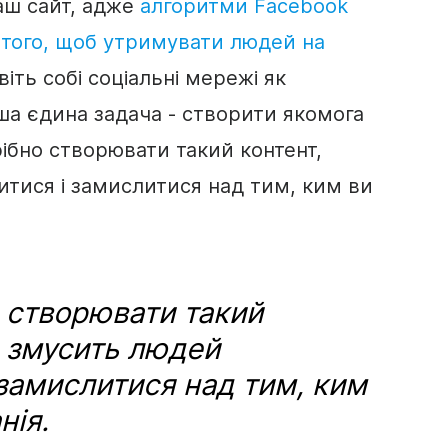
аш сайт, адже
алгоритми Facebook
 того, щоб утримувати людей на
віть собі соціальні мережі як
аша єдина задача - створити якомога
рібно створювати такий контент,
тися і замислитися над тим, ким ви
 створювати такий
й змусить людей
 замислитися над тим, ким
нія.