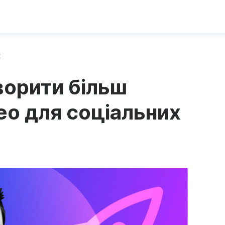
х
ворити більш
ео для соціальних