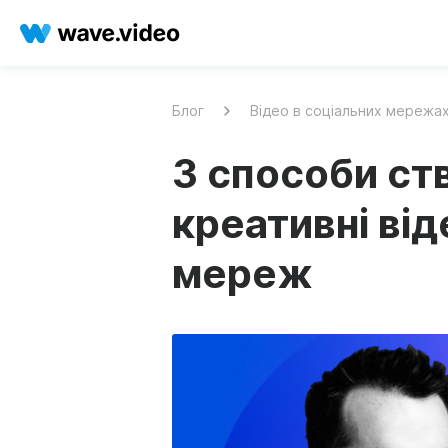
Блог
Відео в соціальних мережа
3 способи ст
креативні від
мереж