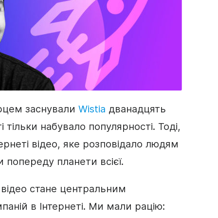
рцем заснували
Wistia
дванадцять
ті тільки набувало популярності. Тоді,
ернеті
відео
, яке розповідало людям
 попереду планети всієї.
 відео стане центральним
аній в Інтернеті. Ми мали рацію: