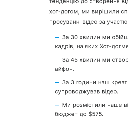
тенденцію до створення в
хот-догом, ми вирішили сп
просуванні відео за участ
За 30 хвилин ми обійшл
кадрів, на яких Хот-догм
За 45 хвилин ми створ
айфон.
За 3 години наш креа
супроводжував відео.
Ми розмістили наше ві
бюджет до $575.