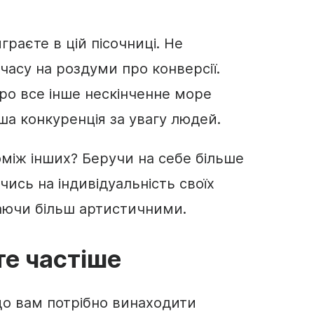
граєте в цій пісочниці. Не
часу на роздуми про конверсії.
ро все інше нескінченне море
аша конкуренція за увагу людей.
оміж інших? Беручи на себе більше
ись на індивідуальність своїх
таючи більш артистичними.
е частіше
що вам потрібно винаходити