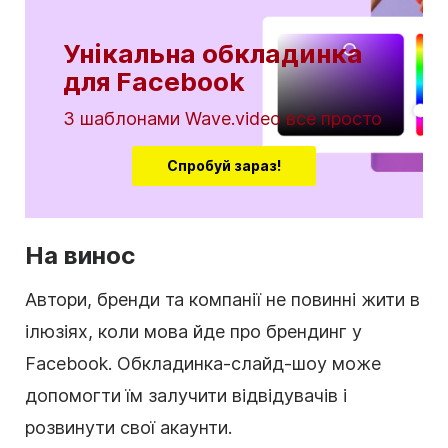
Унікальна обкладинка
для Facebook
З шаблонами Wave.video все просто
Спробуй зараз!
На винос
Автори, бренди та компанії не повинні жити в
ілюзіях, коли мова йде про брендинг у
Facebook. Обкладинка-слайд-шоу може
допомогти їм залучити відвідувачів і
розвинути свої акаунти.