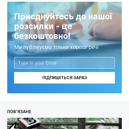
Приєднуйтесь до нашої
розсилки - це
безкоштовно!
Ми публікуємо тільки хороші речі
ПІДПИШІТЬСЯ ЗАРАЗ
ПОВ'ЯЗАНЕ