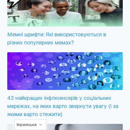
Мемні шрифти: Які використовуються в
різних популярних мемах?
43 найкращих інфлюенсерів у соціальних
мережах, на яких варто звернути увагу (і за
якими варто стежити)
Українська