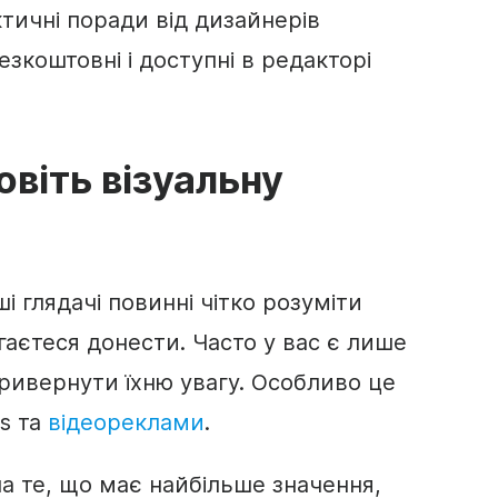
ктичні поради від дизайнерів
безкоштовні і доступні в
редакторі
овіть візуальну
і глядачі повинні чітко розуміти
гаєтеся донести. Часто у вас є лише
привернути їхню увагу. Особливо це
es та
відеореклами
.
на те, що має найбільше значення,