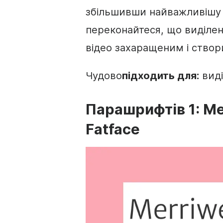
збільшивши найважливішу 
переконайтеся, що виділен
відео захаращеним і створ
Чудово
підходить для:
виді
Пара
шрифтів
1: M
Fatface