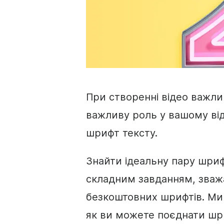
При створенні відео важлив
важливу роль у вашому віде
шрифт тексту.
Знайти ідеальну пару шриф
складним завданням, зважа
безкоштовних шрифтів. Ми 
як ви можете поєднати шр