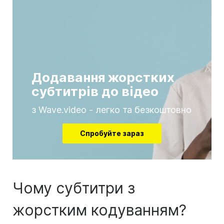
Додавання жорстких
субтитрів до відео
з Wave.video - легко та безкоштовно
Спробуйте зараз
Чому субтитри з
жорстким кодуванням?