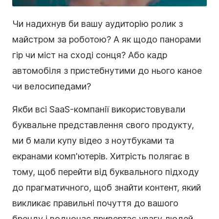
Чи надихнув би вашу аудиторію ролик з
майстром за роботою? А як щодо панорами
гір чи міст на сході сонця? Або кадр
автомобіля з пристебнутими до нього каное
чи велосипедами?
Якби всі SaaS-компанії використовували
буквальне представлення свого продукту,
ми б мали купу відео з ноутбуками та
екранами комп'ютерів. Хитрість полягає в
тому, щоб перейти від буквального підходу
до прагматичного, щоб знайти контент, який
викликає правильні почуття до вашого
бренду і водночас привертає увагу людей.