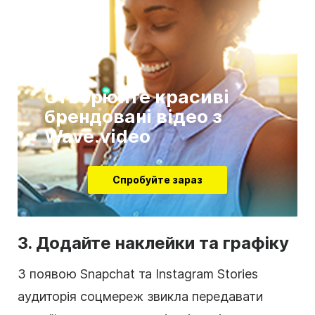
Створюйте красиві
брендовані відео з
Wave.video
Спробуйте зараз
3. Додайте наклейки та графіку
З появою Snapchat та Instagram Stories
аудиторія соцмереж звикла передавати