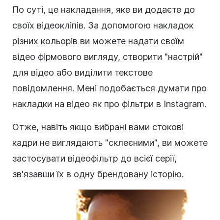
По суті, це накладання, яке ви додаєте до
своїх відеокліпів. За допомогою
накладок
різних кольорів ви можете надати своїм
відео фірмового вигляду, створити "настрій"
для
відео
або виділити текстове
повідомлення. Мені подобається думати про
накладки
на
відео
як про
фільтри
в Instagram.
Отже, навіть якщо вибрані вами
стокові
кадри
не виглядають "склеєними", ви можете
застосувати
відеофільтр
до всієї серії,
зв'язавши їх в одну брендовану історію.