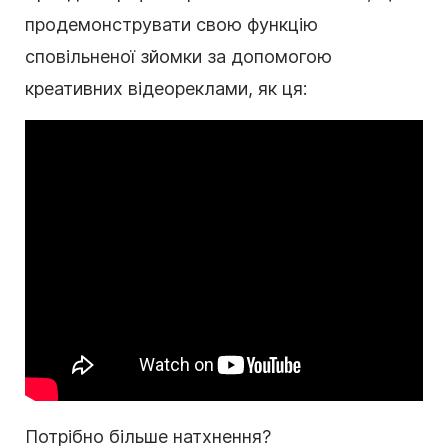
продемонструвати свою функцію
сповільненої зйомки за допомогою
креативних відеореклами, як ця:
Потрібно більше натхнення?