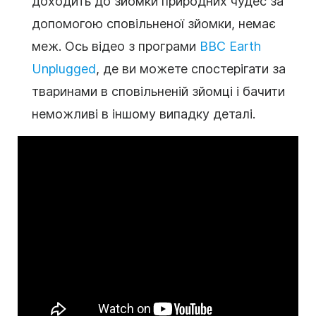
доходить до зйомки природних чудес за
допомогою сповільненої зйомки, немає
меж. Ось відео з програми
BBC Earth
Unplugged
, де ви можете спостерігати за
тваринами в сповільненій зйомці і бачити
неможливі в іншому випадку деталі.