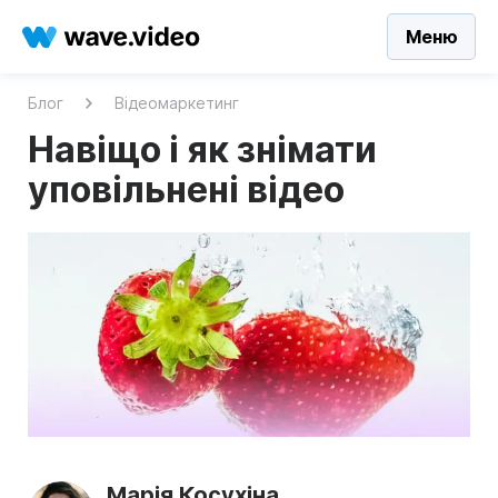
Меню
Блог
Відеомаркетинг
Навіщо і як знімати
уповільнені відео
Марія Косухіна