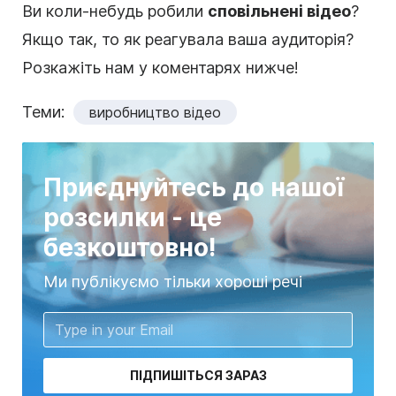
Ви коли-небудь робили
сповільнені відео
?
Якщо так, то як реагувала ваша аудиторія?
Розкажіть нам у коментарях нижче!
Теми:
виробництво відео
Приєднуйтесь до нашої
розсилки - це
безкоштовно!
Ми публікуємо тільки хороші речі
ПІДПИШІТЬСЯ ЗАРАЗ